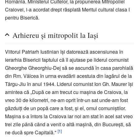
România. Ministerul Cultelor, la propunerea Mitropoliei
Craiovei, i-a acordat drept răsplată Meritul cultural clasa I
pentru Biserică.
Arhiereu și mitropolit la Iași
Viitorul Patriarh Iustinian își datorează ascensiunea în
ierarhia Bisericii faptului că îl ajutase pe liderul comunist
Gheorghe Gheorghiu-Dej să se ascundă în casa parohială
din Rm. Vâlcea în urma evadării acestuia din lagărul de la
Târgu-Jiu în anul 1944. Liderul comunist Ion Gh. Maurer își
amintea că „După ce am trecut cu mașina de Craiova, la
vreo 30 de kilometri, ne-am oprit într-un sat unde-am fost
găzduiți de un popă care a fost, și el, omul comuniștilor.
Mașina s-a întors la Craiova iar noi am stat în acel sat vreo
trei zile până când a venit o altă mașină, din București, să
[1]
ne ducă spre Capitală."