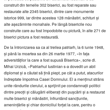
construit din temelie 302 biserici, au fost reparate sau
restaurate alte 2345 biserici, dintre care monumente
istorice 999, iar dintre acestea 128 mânăstiri, schituri și
alte așezăminte monahale. Pe lângă bisericile nou
construite care au fost împodobite cu pictură, în alte 271 de
biserici pictura a fost restaurată.
De la întronizarea sa ca al treilea patriarh, la 6 iunie 1948,
și până la moartea sa din 26 martie 1977, «în fața
adversităților la care a fost supusă Biserica», scrie dl.
Mihai Urzică, «Patriarhul Iustinian s-a dovedit un abil
diplomat și a căutat să țină piept, pe cât a putut, atacurilor
îndreptate împotriva Casei Domnului. El a menținut strâns
unite rândurile clerului, a sprijinit pe condamnații politici
dintre preoții și călugării eliberați din pușcării și a restaurat
multe biserici și mănăstiri, înfruntând sancțiunile,
amenințările și chiar domiciliul forțat la care, pentru o