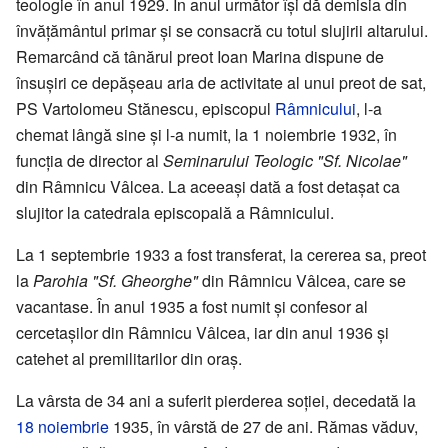
teologie în anul 1929. În anul următor își dă demisia din
învățământul primar și se consacră cu totul slujirii altarului.
Remarcând că tânărul preot Ioan Marina dispune de
însușiri ce depășeau aria de activitate al unui preot de sat,
PS Vartolomeu Stănescu, episcopul
Râmnicului
, l-a
chemat lângă sine și l-a numit, la 1 noiembrie 1932, în
funcția de director al
Seminarului Teologic "Sf. Nicolae"
din Râmnicu Vâlcea. La aceeași dată a fost detașat ca
slujitor la catedrala episcopală a Râmnicului.
La 1 septembrie 1933 a fost transferat, la cererea sa, preot
la
Parohia "Sf. Gheorghe"
din Râmnicu Vâlcea, care se
vacantase. În anul 1935 a fost numit și confesor al
cercetașilor din Râmnicu Vâlcea, iar din anul 1936 și
catehet al premilitarilor din oraș.
La vârsta de 34 ani a suferit pierderea soției, decedată la
18 noiembrie
1935, în vârstă de 27 de ani. Rămas văduv,