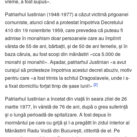
vreme, a fost supus».
Patriarhul Iustinian (1948-1977) a căzut victimă prigoanei
comuniste, atunci când a protestat împotriva Decretului
410 din 19 noiembrie 1959, care prevedea că puteau fi
admise în monahism doar persoanele care au împlinit
vârsta de 55 de ani, bărbații, și de 50 de ani femeile, și în
baza căruia, au fost scoși din mănăstiri «cca 5.000 de
monahi și monahii». Așadar, patriarhul Justinian «a avut
curajul să protesteze împotriva acestui decret abuziv, motiv
pentru care «a fost trimis la schitul Dragoslavele, unde i s-
[2]
a fixat domiciliu forțat timp de șase luni!»
Patriarhul Iustinian a încetat din viață în seara zilei de 26
martie 1977, în vârstă de 76 de ani, după o grea suferință
și o lungă perioadă de spitalizare. A fost depus în
mormântul pe care cu grijă și l-a pregătit în zidul interior al
Mânăstirii Radu Vodă din București, ctitorită de el. Pe