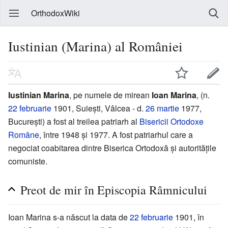
OrthodoxWiki
Iustinian (Marina) al României
Iustinian Marina
, pe numele de mirean
Ioan Marina
, (n.
22 februarie
1901, Suiești, Vâlcea - d.
26 martie
1977,
București) a fost al treilea patriarh al
Bisericii Ortodoxe
Române
, între 1948 și 1977. A fost patriarhul care a
negociat coabitarea dintre Biserica Ortodoxă și autoritățile
comuniste.
Preot de mir în Episcopia Râmnicului
Ioan Marina s-a născut la data de
22 februarie
1901, în