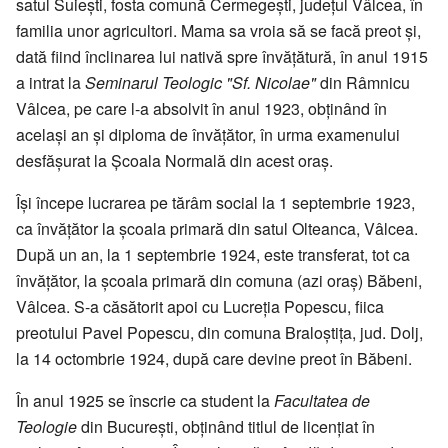
satul Suiești, fosta comună Cermegești, județul Vâlcea, în
familia unor agricultori. Mama sa vroia să se facă preot și,
dată fiind înclinarea lui nativă spre învățătură, în anul 1915
a intrat la
Seminarul Teologic "Sf. Nicolae"
din Râmnicu
Vâlcea, pe care l-a absolvit în anul 1923, obținând în
același an și diploma de învățător, în urma examenului
desfășurat la Școala Normală din acest oraș.
Își începe lucrarea pe tărâm social la 1 septembrie 1923,
ca învățător la școala primară din satul Olteanca, Vâlcea.
După un an, la 1 septembrie 1924, este transferat, tot ca
învățător, la școala primară din comuna (azi oraș) Băbeni,
Vâlcea. S-a căsătorit apoi cu Lucreția Popescu, fiica
preotului Pavel Popescu, din comuna Braloștița, jud. Dolj,
la 14 octombrie 1924, după care devine preot în Băbeni.
În anul 1925 se înscrie ca student la
Facultatea de
Teologie
din București, obținând titlul de licențiat în