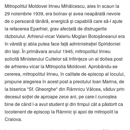
Mitropolitul Moldovei Irineu Mihălcescu, ales în scaun la
29 noiembrie 1939, era bolnav și avea neapărată nevoie
de o persoană tânără, energică și capabilă care să-l ajute
la refacerea Eparhiei, grav afectată de distrugerile
războiului. Arhierul-vicar Valeriu Moglan Botoșăneanul era
în vârstă și abia putea face față administrației Spiridoniei
din Iași. În primăvara anului 1945, mitropolitul Irineu
solicită Ministerului Cultelor să înființeze un al doilea post
de arhiereu-vicar la Mitropolia Moldovei. Aprobându-se
cererea, mitropolitul Irineu, în calitate de episcop al locului,
propune alegerea în acest post a preotului Ioan Marina, de
la biserica "Sf. Gheorghe" din Râmnicu Vâlcea, văduv prin
decesul soției de aproape zece ani, pe care-l cunoștea
bine de când l-a avut student și din timpul cât a păstorit ca
locotenent de episcop la Râmnic și apoi de mitropolit la
Craiova.