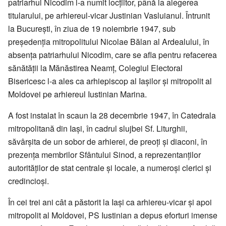
patriarhul Nicodim l-a numit locțiitor, până la alegerea
titularului, pe arhiereul-vicar Justinian Vasluianul. Întrunit
la București, în ziua de 19 noiembrie 1947, sub
președenția mitropolitului Nicolae Bălan al Ardealului, în
absența patriarhului Nicodim, care se afla pentru refacerea
sănătății la Mănăstirea Neamț, Colegiul Electoral
Bisericesc l-a ales ca arhiepiscop al Iașilor și mitropolit al
Moldovei pe arhiereul Iustinian Marina.
A fost instalat în scaun la 28 decembrie 1947, în Catedrala
mitropolitană din Iași, în cadrul slujbei Sf. Liturghii,
săvârșita de un sobor de arhierei, de preoți și diaconi, în
prezența membrilor Sfântului Sinod, a reprezentanților
autorităților de stat centrale și locale, a numeroși clerici și
credincioși.
În cei trei ani cât a păstorit la Iași ca arhiereu-vicar și apoi
mitropolit al Moldovei, PS Iustinian a depus eforturi imense