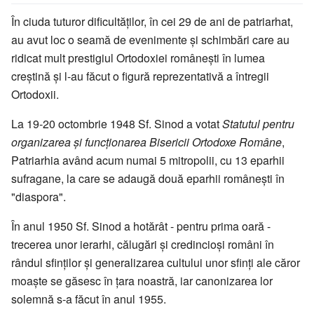
În ciuda tuturor dificultăților, în cei 29 de ani de patriarhat,
au avut loc o seamă de evenimente și schimbări care au
ridicat mult prestigiul Ortodoxiei românești în lumea
creștină și l-au făcut o figură reprezentativă a întregii
Ortodoxii.
La 19-20 octombrie 1948 Sf. Sinod a votat
Statutul pentru
organizarea și funcționarea Bisericii Ortodoxe Române
,
Patriarhia având acum numai 5 mitropolii, cu 13 eparhii
sufragane, la care se adaugă două eparhii românești în
"diaspora".
În anul 1950 Sf. Sinod a hotărât - pentru prima oară -
trecerea unor ierarhi, călugări și credincioși români în
rândul sfinților și generalizarea cultului unor sfinți ale căror
moaște se găsesc în țara noastră, iar canonizarea lor
solemnă s-a făcut în anul 1955.