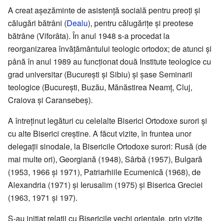
A creat așezăminte de asistență socială pentru preoți și
călugări bătrâni (
Dealu
), pentru călugărițe și preotese
bătrâne (Viforâta). În anul 1948 s-a procedat la
reorganizarea învățământului teologic ortodox; de atunci și
până în anul 1989 au funcționat două Institute teologice cu
grad universitar (București și Sibiu) și șase Seminarii
teologice (București, Buzău, Mănăstirea Neamț, Cluj,
Craiova și Caransebeș).
A întreținut legături cu celelalte Biserici Ortodoxe surori și
cu alte Biserici creștine. A făcut vizite, în fruntea unor
delegații sinodale, la Bisericile Ortodoxe surori: Rusă (de
mai multe ori), Georgiană (1948), Sârbă (1957), Bulgară
(1953, 1966 și 1971), Patriarhiile Ecumenică (1968), de
Alexandria (1971) și Ierusalim (1975) și Biserica Greciei
(1963, 1971 și 197).
S-au inițiat relații cu Bisericile vechi orientale, prin vizite