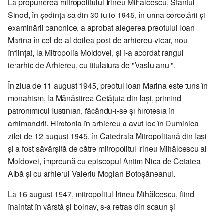
La propunerea mitropolitului Irineu Mihălcescu, Sfântul
Sinod, în ședința sa din 30 iulie 1945, în urma cercetării și
examinării canonice, a aprobat alegerea preotului Ioan
Marina în cel de-al doilea post de arhiereu-vicar, nou
înființat, la Mitropolia Moldovei, și i-a acordat rangul
ierarhic de Arhiereu, cu titulatura de "Vasluianul".
În ziua de 11 august 1945, preotul Ioan Marina este tuns în
monahism, la Mânăstirea Cetățuia din Iași, primind
patronimicul Iustinian, făcându-i-se și hirotesia în
arhimandrit. Hirotonia în arhiereu a avut loc în Duminica
zilei de 12 august 1945, în Catedrala Mitropolitană din Iași
și a fost săvârșită de către mitropolitul Irineu Mihălcescu al
Moldovei, împreună cu episcopul Antim Nica de Cetatea
Albă și cu arhierul Valeriu Moglan Botoșăneanul.
La 16 august 1947, mitropolitul Irineu Mihălcescu, fiind
înaintat în vârstă și bolnav, s-a retras din scaun și