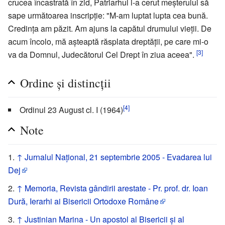
crucea încastrată în zid, Patriarhul i-a cerut meșterului să
sape următoarea inscripție: "M-am luptat lupta cea bună.
Credința am păzit. Am ajuns la capătul drumului vieții. De
acum încolo, mă așteaptă răsplata dreptății, pe care mi-o
[3]
va da Domnul, Judecătorul Cel Drept în ziua aceea".
Ordine și distincții
[4]
Ordinul 23 August cl. I (1964)
Note
↑
Jurnalul Național, 21 septembrie 2005 - Evadarea lui
Dej
↑
Memoria, Revista gândirii arestate - Pr. prof. dr. Ioan
Dură, Ierarhi ai Bisericii Ortodoxe Române
↑
Justinian Marina - Un apostol al Bisericii și al