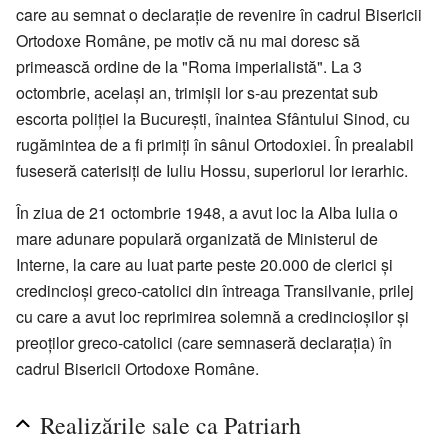
care au semnat o declarație de revenire în cadrul Bisericii
Ortodoxe Române, pe motiv că nu mai doresc să
primească ordine de la "Roma imperialistă". La 3
octombrie, același an, trimișii lor s-au prezentat sub
escorta poliției la București, înaintea Sfântului Sinod, cu
rugămintea de a fi primiți în sânul Ortodoxiei. În prealabil
fuseseră caterisiți de Iuliu Hossu, superiorul lor ierarhic.
În ziua de 21 octombrie 1948, a avut loc la Alba Iulia o
mare adunare populară organizată de Ministerul de
Interne, la care au luat parte peste 20.000 de clerici și
credincioși greco-catolici din întreaga Transilvanie, prilej
cu care a avut loc reprimirea solemnă a credincioșilor și
preoților greco-catolici (care semnaseră declarația) în
cadrul Bisericii Ortodoxe Române.
Realizările sale ca Patriarh