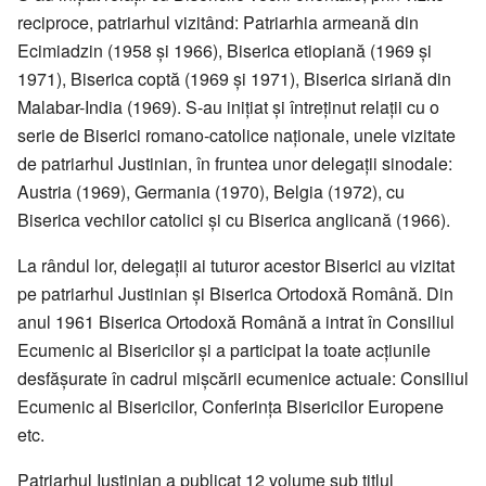
reciproce, patriarhul vizitând: Patriarhia armeană din
Ecimiadzin (1958 și 1966), Biserica etiopiană (1969 și
1971), Biserica coptă (1969 și 1971), Biserica siriană din
Malabar-India (1969). S-au inițiat și întreținut relații cu o
serie de Biserici romano-catolice naționale, unele vizitate
de patriarhul Justinian, în fruntea unor delegații sinodale:
Austria (1969), Germania (1970), Belgia (1972), cu
Biserica vechilor catolici și cu Biserica anglicană (1966).
La rândul lor, delegații ai tuturor acestor Biserici au vizitat
pe patriarhul Justinian și Biserica Ortodoxă Română. Din
anul 1961 Biserica Ortodoxă Română a intrat în Consiliul
Ecumenic al Bisericilor și a participat la toate acțiunile
desfășurate în cadrul mișcării ecumenice actuale: Consiliul
Ecumenic al Bisericilor, Conferința Bisericilor Europene
etc.
Patriarhul Iustinian a publicat 12 volume sub titlul