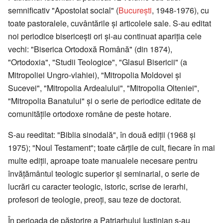
semnificativ "Apostolat social" (
București
, 1948-1976), cu
toate pastoralele, cuvântările și articolele sale. S-au editat
noi periodice bisericești ori și-au continuat apariția cele
vechi: "Biserica Ortodoxă Română" (din 1874),
"Ortodoxia", "Studii Teologice", "Glasul Bisericii" (a
Mitropoliei Ungro-vlahiei), "Mitropolia Moldovei și
Sucevei", "Mitropolia Ardealului", "Mitropolia Olteniei",
"Mitropolia Banatului" și o serie de periodice editate de
comunitățile ortodoxe române de peste hotare.
S-au reeditat: "Biblia sinodală", în două ediții (1968 și
1975); "Noul Testament"; toate cărțile de cult, fiecare în mai
multe ediții, aproape toate manualele necesare pentru
învățământul teologic superior și seminarial, o serie de
lucrări cu caracter teologic, istoric, scrise de ierarhi,
profesori de teologie, preoți, sau teze de doctorat.
În perioada de păstorire a Patriarhului Iustinian s-au