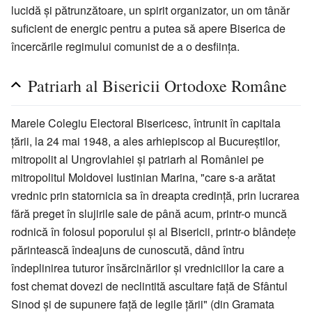
lucidă și pătrunzătoare, un spirit organizator, un om tânăr
suficient de energic pentru a putea să apere Biserica de
încercările regimului comunist de a o desființa.
Patriarh al Bisericii Ortodoxe Române
Marele Colegiu Electoral Bisericesc, întrunit în capitala
țării, la 24 mai 1948, a ales arhiepiscop al Bucureștilor,
mitropolit al Ungrovlahiei și patriarh al României pe
mitropolitul Moldovei Iustinian Marina, "care s-a arătat
vrednic prin statornicia sa în dreapta credință, prin lucrarea
fără preget în slujirile sale de până acum, printr-o muncă
rodnică în folosul poporului și al Bisericii, printr-o blândețe
părintească îndeajuns de cunoscută, dând întru
îndeplinirea tuturor însărcinărilor și vredniciilor la care a
fost chemat dovezi de neclintită ascultare față de Sfântul
Sinod și de supunere față de legile țării" (din Gramata