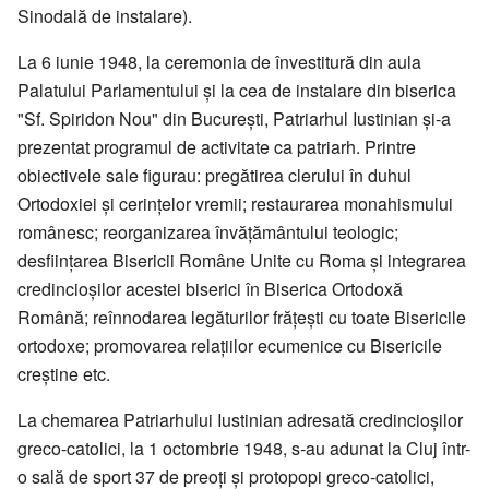
Sinodală de instalare).
La 6 iunie 1948, la ceremonia de învestitură din aula
Palatului Parlamentului și la cea de instalare din biserica
"Sf. Spiridon Nou" din București, Patriarhul Iustinian și-a
prezentat programul de activitate ca patriarh. Printre
obiectivele sale figurau: pregătirea clerului în duhul
Ortodoxiei și cerințelor vremii; restaurarea monahismului
românesc; reorganizarea învățământului teologic;
desființarea Bisericii Române Unite cu Roma și integrarea
credincioșilor acestei biserici în Biserica Ortodoxă
Română; reînnodarea legăturilor frățești cu toate Bisericile
ortodoxe; promovarea relațiilor ecumenice cu Bisericile
creștine etc.
La chemarea Patriarhului Iustinian adresată credincioșilor
greco-catolici, la 1 octombrie 1948, s-au adunat la Cluj într-
o sală de sport 37 de preoți și protopopi greco-catolici,