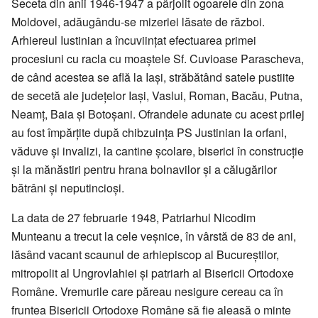
Seceta din anii 1946-1947 a pârjolit ogoarele din zona
Moldovei, adăugându-se mizeriei lăsate de război.
Arhiereul Iustinian a încuviințat efectuarea primei
procesiuni cu racla cu moaștele Sf. Cuvioase Parascheva,
de când acestea se află la Iași, străbătând satele pustiite
de secetă ale județelor Iași, Vaslui, Roman, Bacău, Putna,
Neamț, Baia și Botoșani. Ofrandele adunate cu acest prilej
au fost împărțite după chibzuința PS Justinian la orfani,
văduve și invalizi, la cantine școlare, biserici în construcție
și la mănăstiri pentru hrana bolnavilor și a călugărilor
bătrâni și neputincioși.
La data de 27 februarie 1948, Patriarhul Nicodim
Munteanu a trecut la cele veșnice, în vârstă de 83 de ani,
lăsând vacant scaunul de arhiepiscop al Bucureștilor,
mitropolit al Ungrovlahiei și patriarh al Bisericii Ortodoxe
Române. Vremurile care păreau nesigure cereau ca în
fruntea Bisericii Ortodoxe Române să fie aleasă o minte