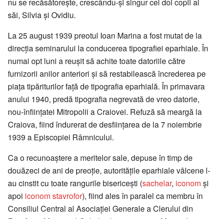
nu se recăsătorește, crescându-și singur cei doi copii ai
săi, Silvia și Ovidiu.
La 25 august 1939 preotul Ioan Marina a fost mutat de la
direcția seminarului la conducerea tipografiei eparhiale. În
numai opt luni a reușit să achite toate datoriile către
furnizorii anilor anteriori și să restabilească încrederea pe
piața tipăriturilor față de tipografia eparhială. În primavara
anului 1940, predă tipografia negrevată de vreo datorie,
nou-înființatei Mitropolii a Craiovei. Refuză să meargă la
Craiova, fiind îndurerat de desființarea de la 7 noiembrie
1939 a Episcopiei Râmnicului.
Ca o recunoaștere a meritelor sale, depuse în timp de
douăzeci de ani de preoție, autoritățile eparhiale vâlcene l-
au cinstit cu toate rangurile bisericești (
sachelar
,
iconom
și
apoi
iconom stavrofor
), fiind ales în paralel ca membru în
Consiliul Central al Asociației Generale a Clerului din