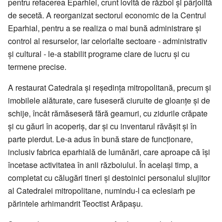
pentru refacerea Eparhiei, crunt lovită de război și pârjolită
de secetă. A reorganizat sectorul economic de la Centrul
Eparhial, pentru a se realiza o mai bună administrare și
control al resurselor, iar celorlalte sectoare - administrativ
și cultural - le-a stabilit programe clare de lucru și cu
termene precise.
A restaurat Catedrala și reședința mitropolitană, precum și
imobilele alăturate, care fuseseră ciuruite de gloanțe și de
schije, încât rămăseseră fără geamuri, cu zidurile crăpate
și cu găuri în acoperiș, dar și cu inventarul răvășit și în
parte pierdut. Le-a adus în bună stare de funcționare,
inclusiv fabrica eparhială de lumânări, care aproape că își
încetase activitatea în anii războiului. În același timp, a
completat cu călugări tineri și destoinici personalul slujitor
al Catedralei mitropolitane, numindu-l ca eclesiarh pe
părintele arhimandrit Teoctist Arăpașu.