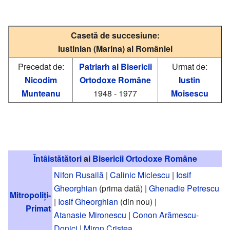
Casetă de succesiune:
Iustinian (Marina) al României
Precedat de:
Patriarh al Bisericii
Urmat de:
Nicodim
Ortodoxe Române
Iustin
Munteanu
1948 - 1977
Moisescu
Întâistătători
ai
Bisericii Ortodoxe Române
Nifon Rusailă
|
Calinic Miclescu
|
Iosif
Gheorghian
(prima dată) |
Ghenadie Petrescu
Mitropoliți-
|
Iosif Gheorghian
(din nou) |
Primat
Atanasie Mironescu
|
Conon Arămescu-
Donici
|
Miron Cristea