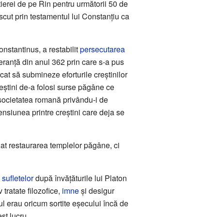
tierei de pe Rin pentru următorii 50 de
scut prin testamentul lui Constanțiu ca
Constantinus, a restabilit
persecutarea
leranță din anul 362 prin care s-a pus
cat să submineze eforturile creștinilor
creștini de-a folosi surse păgâne ce
e societatea romană privându-i de
ensiunea printre creștini care deja se
jat restaurarea templelor păgâne, ci
a
sufletelor
după învățăturile lui Platon
 tratate filozofice,
imne
și desigur
ul erau oricum sortite eșecului încă de
st lucru.