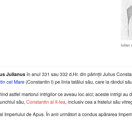
Iulian
ius Julianus
în anul 331 sau 332 d.Hr. din părinții Julius Consta
tin cel Mare
(Constantin I) pe linia tatălui său, care la rândul său
 fiind astfel martorul intrigilor ce aveau loc aici; aceste intrigi a
 unchiul său,
Constantin al II-lea
, inclusiv cea a fratelui său vit
 al Imperiului de Apus. În anii următori a condus apărarea Imperi