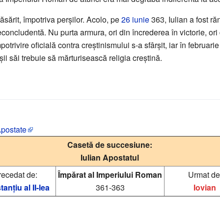
ăsărit, împotriva perșilor. Acolo, pe
26 iunie
363, Iulian a fost răn
econcludentă. Nu purta armura, ori din încrederea în victorie, or
trivire oficială contra creștinismului s-a sfârșit, iar în februari
șii săi trebuie să mărturisească religia creștină.
Apostate
Casetă de succesiune:
Iulian Apostatul
recedat de:
Împărat al Imperiului Roman
Urmat de
anțiu al II-lea
361-363
Iovian