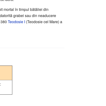
it mortal în timpul bătăliei din
i datorită grabei sau din neaducere
e 380
Teodosie I
(Teodosie cel Mare) a
: