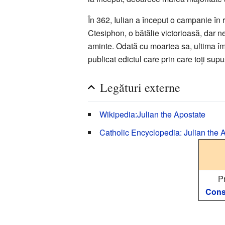
În 362, Iulian a început o campanie în r
Ctesiphon, o bătălie victorioasă, dar n
aminte. Odată cu moartea sa, ultima împo
publicat edictul care prin care toți supu
Legături externe
Wikipedia:Julian the Apostate
Catholic Encyclopedia: Julian the 
P
Const