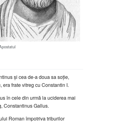
 Apostatul
ntinus și cea de-a doua sa soție,
, era frate vitreg cu Constantin I.
u dus în cele din urmă la uciderea mai
reg, Constantinus Gallus.
ului Roman împotriva triburilor