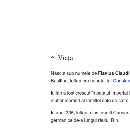
Viața
Născut sub numele de
Flavius Claud
Basilina, Iulian era nepotul lui
Constan
Iulian a fost crescut în palatul imperial
multor membri ai familiei sale de către
În anul 335, Iulian a fost numit Caesar
germanice de-a lungul râului Rin.