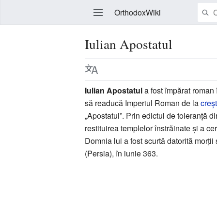
OrthodoxWiki
Iulian Apostatul
Modificare
Iulian Apostatul
a fost împărat roman î
să readucă Imperiul Roman de la
creș
„Apostatul”. Prin edictul de toleranță 
restituirea templelor înstrăinate și a c
Domnia lui a fost scurtă datorită morții
(Persia), în iunie 363.