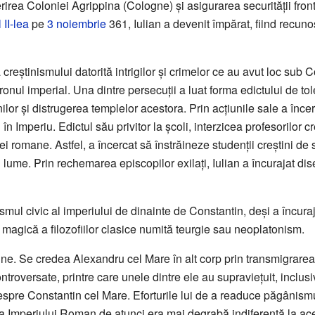
erirea Coloniei Agrippina (Cologne) și asigurarea securității fron
 II-lea
pe
3 noiembrie
361, Iulian a devenit împărat, fiind recuno
 creștinismului datorită intrigilor și crimelor ce au avut loc sub 
ronul imperial. Una dintre persecuții a luat forma edictului de to
lor și distrugerea templelor acestora. Prin acțiunile sale a încer
în Imperiu. Edictul său privitor la școli, interzicea profesorilor 
ei romane. Astfel, a încercat să înstrăineze studenții creștini d
 lume. Prin rechemarea episcopilor exilați, Iulian a încurajat dis
smul civic al imperiului de dinainte de Constantin, deși a încura
magică a filozofiilor clasice numită teurgie sau neoplatonism.
eștine. Se credea Alexandru cel Mare în alt corp prin transmigrare
ontroversate, printre care unele dintre ele au supraviețuit, inclusiv
 despre Constantin cel Mare. Eforturile lui de a readuce păgânism
a Imperiului Roman de atunci era mai degrabă indiferentă la ace