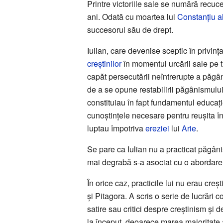
Printre victoriile sale se numără recuc
ani. Odată cu moartea lui
Constanțiu al
succesorul său de drept.
Iulian, care devenise sceptic în privința
creștinilor
în momentul urcării sale pe t
capăt persecutării neîntrerupte a păgâni
de a se opune restabilirii păgânismului 
constituiau în fapt fundamentul educați
cunoștințele necesare pentru reușita în
luptau împotriva
ereziei
lui
Arie
.
Se pare ca Iulian nu a practicat păgâni
mai degrabă s-a asociat cu o abordare 
În orice caz, practicile lui nu erau cr
și Pitagora. A scris o serie de lucrări c
satire sau critici despre creștinism și
la început, deoarece marea majoritate 