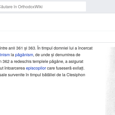
Urmărește pagina
ntre anii 361 și 363. În timpul domniei lui a încercat
tinism
la
păgânism
, de unde și denumirea de
din 362 a redeschis templele păgâne, a asigurat
erut întoarcerea
episcopilor
care fuseseră exilați.
 sale survenite în timpul bătăliei de la Ctesiphon