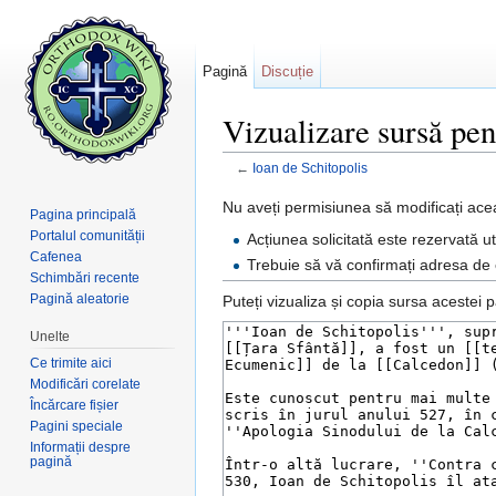
Pagină
Discuție
Vizualizare sursă pen
←
Ioan de Schitopolis
Salt la:
navigare
,
căutare
Nu aveți permisiunea să modificați ace
Pagina principală
Portalul comunității
Acțiunea solicitată este rezervată uti
Cafenea
Trebuie să vă confirmați adresa de e
Schimbări recente
Pagină aleatorie
Puteți vizualiza și copia sursa acestei p
Unelte
Ce trimite aici
Modificări corelate
Încărcare fișier
Pagini speciale
Informații despre
pagină