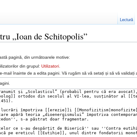
Lectură
tru „Ioan de Schitopolis”
astă pagină, din următoarele motive:
lizatorilor din grupul:
Utilizatori
.
-mail înainte de a edita pagini. Vă rugăm să vă setați și să vă validați
agini.