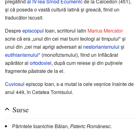
pregătind
al IV-lea Sinod Ecumenic
de la Calcedon (451),
şi că poseda o vastă cultură latină şi greacă, fiind un
traducător iscusit.
Despre
episcopul
Ioan, scriitorul latin
Marius Mercator
scrie că era „unul din cei mai buni teologi ai timpului" şi
unul din „cei mai aprigi adversari ai
nestorianismului
şi
eutihianismului
" (monofizismului), fiind un înflăcărat
apărător al
ortodoxiei
, după cum reiese și din puținele
fragmente păstrate de la el.
Cuviosul
episcop Ioan, s-a mutat la cele veşnice înainte de
anul 449, în Cetatea Tomisului.
Surse
Părintele Ioanichie Bălan,
Pateric Românesc
.