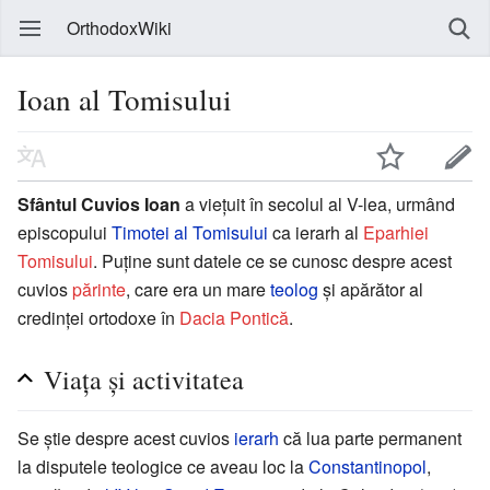
OrthodoxWiki
Ioan al Tomisului
Sfântul Cuvios Ioan
a vieţuit în secolul al V-lea, urmând
episcopului
Timotei al Tomisului
ca ierarh al
Eparhiei
Tomisului
. Puţine sunt datele ce se cunosc despre acest
cuvios
părinte
, care era un mare
teolog
şi apărător al
credinţei ortodoxe în
Dacia Pontică
.
Viața și activitatea
Se ştie despre acest cuvios
ierarh
că lua parte permanent
la disputele teologice ce aveau loc la
Constantinopol
,