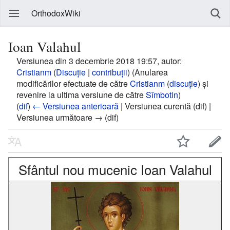
OrthodoxWiki
Ioan Valahul
Versiunea din 3 decembrie 2018 19:57, autor:
Cristianm
(
Discuție
|
contribuții
)
(Anularea
modificărilor efectuate de către
Cristianm
(
discuție
) și
revenire la ultima versiune de către
Sîmbotin
)
(
dif
)
← Versiunea anterioară
| Versiunea curentă (dif) |
Versiunea următoare → (dif)
Sfântul nou mucenic Ioan Valahul