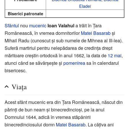
Eladei
Biserici patronate
Sfântul
nou
mucenic
Ioan Valahul
a trăit în Țara
Românească, în vremea domnitorilor
Matei Basarab
și
Mihail Radu (cunoscut și sub numele de Mihnea al III-lea).
Suferă martiriul pentru nelepădarea de credința drept
măritoare creștin ortodoxă în anul 1662, la data de
12 mai
,
atunci când se săvârșește și
pomenirea
sa în calendarul
bisericesc.
Viața
Acest sfânt mucenic era din Țara Românească, născut din
părinți de bun neam și binecredincioși, pe la anul
Domnului 1644, adică în vremea stăpânirii
binecredinciosului domn
Matei Basarab
. La câțiva ani