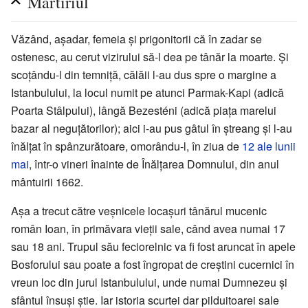
Martiriul
Văzând, așadar, femeia și prigonitorii că în zadar se
ostenesc, au cerut vizirului să-l dea pe tânăr la moarte. Şi
scoțându-l din temniță, călăii l-au dus spre o margine a
Istanbulului, la locul numit pe atunci Parmak-Kapi (adică
Poarta Stâlpului), lângă Bezesténi (adică piața marelui
bazar al neguțătorilor); aici i-au pus gâtul în ștreang și l-au
înălțat în spânzurătoare, omorându-l, în ziua de
12 ale lunii
mai
, într-o vineri înainte de Înălțarea Domnului, din anul
mântuirii 1662.
Așa a trecut către veșnicele locașuri tânărul mucenic
român Ioan, în primăvara vieții sale, când avea numai 17
sau 18 ani. Trupul său feciorelnic va fi fost aruncat în apele
Bosforului sau poate a fost îngropat de creștini cucernici în
vreun loc din jurul Istanbulului, unde numai Dumnezeu și
sfântul însuși știe. Iar istoria scurtei dar pilduitoarei sale