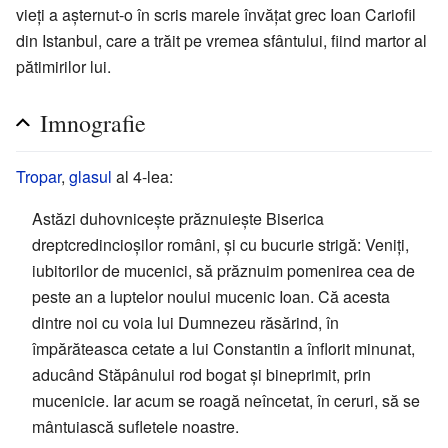
vieți a așternut-o în scris marele învățat grec Ioan Cariofil
din Istanbul, care a trăit pe vremea sfântului, fiind martor al
pătimirilor lui.
Imnografie
Tropar
,
glasul
al 4-lea:
Astăzi duhovnicește prăznuiește Biserica
dreptcredincioșilor români, și cu bucurie strigă: Veniți,
iubitorilor de mucenici, să prăznuim pomenirea cea de
peste an a luptelor noului mucenic Ioan. Că acesta
dintre noi cu voia lui Dumnezeu răsărind, în
împărăteasca cetate a lui Constantin a înflorit minunat,
aducând Stăpânului rod bogat și bineprimit, prin
mucenicie. Iar acum se roagă neîncetat, în ceruri, să se
mântuiască sufletele noastre.