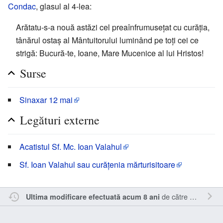
Condac
, glasul al 4-lea:
Arătatu-s-a nouă astăzi cel preaînfrumusețat cu curăția,
tânărul ostaș al Mântuitorului luminând pe toți cei ce
strigă: Bucură-te, Ioane, Mare Mucenice al lui Hristos!
Surse
Sinaxar 12 mai
Legături externe
Acatistul Sf. Mc. Ioan Valahul
Sf. Ioan Valahul sau curățenia mărturisitoare
de către
Cristianm
.
Ultima modificare efectuată acum 8 ani