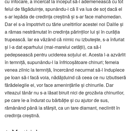
cu înfocare, a încercat la început să-l ademenească cu tot
felul de făgăduințe, spunându-i că îl va lua de soț dacă el
s-ar lepăda de credința creștină și s-ar face mahomedan.
Dar el s-a împotrivit cu tărie uneltirilor acestei noi Dalile și
a rămas nestrămutat în credința părinților lui și în curăția
trupească. Iar ea văzând că nimic nu izbutește, s-a înfuriat
și l-a dat eparhului (mai-marelui cetății), ca să-l
pedepsească pentru uciderea soțului ei. Acesta l-a azvârlit
în temniță, supunându-l la înfricoșătoare chinuri; femeia
venea zilnic la temniță, încercând necurmat să-l înduplece
pe Ioan să-i facă voia, nădăjduind că ceea ce nu izbutiseră
fărădelegile ei, vor face amenințările și chinurile. Dar
viteazul tânăr nu s-a lăsat biruit nici de grozăvia chinurilor,
pe care le-a îndurat cu bărbăție și cu ajutor de sus,
rămânând până la sfârșit, ca un tare diamant, neclintit în
credința creștină.