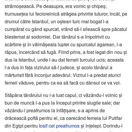
strămoșească. Pe deasupra, era voinic și chipeș;
frumusețea lui feciorelnică atrăgea privirile tuturor, încât, pe
drumul către Istanbul, un oștean turc mai bogat l-a
cumpărat cu gând spurcat, vrând să-l silească spre păcatul
blestemat al sodomiei. Dar tânărul s-a împotrivit cu
scârbire și în vălmășeala luptei cu spurcatul agarean, l-a
răpus, încercând să fugă. Fiind prins, a fost legat din nou și
dus la Istanbul, unde l-au dat femeii turcului ucis; aceasta
l-a dus în fața vizirului să-l judece, și acolo tânărul a
mărturisit fără înconjur adevărul. Vizirul l-a predat atunci
femeii văduve, pentru ca ea să facă cu dânsul ce va voi.
Stăpâna tânărului nu i-a luat capul, ci văzându-l voinic și
bun de muncă l-a pus la început printre slugile sale; dar
văzându-l preafrumos la înfățișare, s-a aprins de
drăcească poftă pentru el, ca oarecând femeia lui Putifar
din Egipt pentru
Iosif cel preafrumos
și înțelept. Dorindu-l