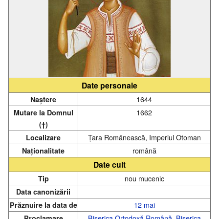
Date personale
1644
Naștere
1662
Mutare la Domnul
(†)
Țara Românească, Imperiul Otoman
Localizare
română
Naționalitate
Date cult
nou mucenic
Tip
Data canonizării
12 mai
Prăznuire la data de
Biserica Ortodoxă Română
,
Biserica
Proclamare