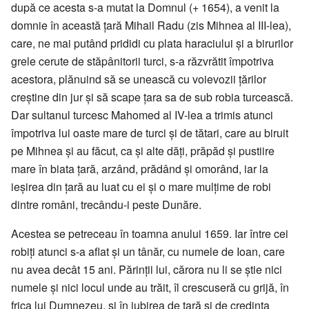
după ce acesta s-a mutat la Domnul (+ 1654), a venit la
domnie în această țară Mihail Radu (zis Mihnea al III-lea),
care, ne mai putând prididi cu plata haraciului și a birurilor
grele cerute de stăpânitorii turci, s-a răzvrătit împotriva
acestora, plănuind să se unească cu voievozii țărilor
creștine din jur și să scape țara sa de sub robia turcească.
Dar sultanul turcesc Mahomed al IV-lea a trimis atunci
împotriva lui oaste mare de turci și de tătari, care au biruit
pe Mihnea și au făcut, ca și alte dăți, prăpăd și pustiire
mare în biata țară, arzând, prădând și omorând, iar la
ieșirea din țară au luat cu ei și o mare mulțime de robi
dintre români, trecându-i peste Dunăre.
Acestea se petreceau în toamna anului 1659. Iar între cei
robiți atunci s-a aflat și un tânăr, cu numele de Ioan, care
nu avea decât 15 ani. Părinții lui, cărora nu li se știe nici
numele și nici locul unde au trăit, îl crescuseră cu grijă, în
frica lui Dumnezeu, și în iubirea de țară și de credința