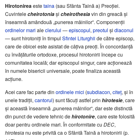
Hirotonirea
este
taina
(sau Sfânta Taină a) Preoției.
Cuvintele
cheirotonia
și
cheirothesia
vin din greacă și
înseamnă amândouă „punerea mâinilor”. Componenții
ordinelor mari
ale
clerului
—
episcopul
,
preotul
și
diaconul
— sunt hirotoniți în timpul
Sfintei Liturghii
de către episcop,
care de obicei este asistat de câțiva preoți. În concordanță
cu învățăturile ortodoxe, procesul hirotonirii începe cu
comunitatea locală; dar episcopul singur, care acționează
în numele bisericii universale, poate finaliza această
acțiune.
Acei care fac parte din
ordinele mici
(
subdiacon
,
citeț
, și în
unele tradiții,
cantorul
) sunt făcuți astfel prin
hirotesie
, care
și această înseamnă „punerea mâinilor”, dar este distinctă
din punct de vedere tehnic de
hirotonire
, care este folosită
doar pentru ordinele mari. În conformitate cu
DEC
,
hirotesia
nu este privită ca o Sfântă Taină a hirotonirii (p.