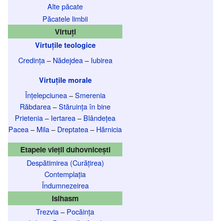
Alte păcate
Păcatele limbii
Virtuți
Virtuțile teologice
Credința
–
Nădejdea
–
Iubirea
Virtuțile morale
Înțelepciunea
–
Smerenia
Răbdarea
–
Stăruința în bine
Prietenia
–
Iertarea
–
Blândețea
Pacea
–
Mila
–
Dreptatea
–
Hărnicia
Etapele vieții duhovnicești
Despătimirea (Curățirea)
Contemplația
Îndumnezeirea
Isihasm
Trezvia
–
Pocăința