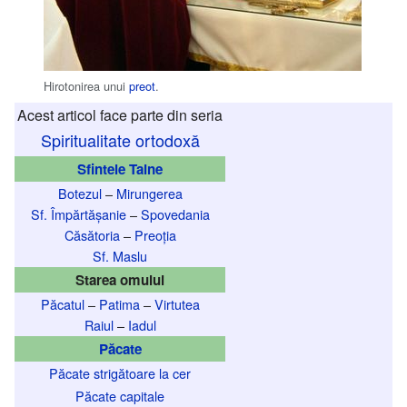
Hirotonirea unui
preot
.
Acest articol face parte din seria
Spiritualitate ortodoxă
Sfintele Taine
Botezul
–
Mirungerea
Sf. Împărtășanie
–
Spovedania
Căsătoria
–
Preoția
Sf. Maslu
Starea omului
Păcatul
–
Patima
–
Virtutea
Raiul
–
Iadul
Păcate
Păcate strigătoare la cer
Păcate capitale