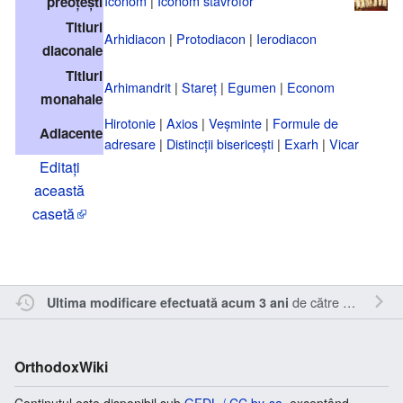
Iconom
|
Iconom stavrofor
preoțești
Titluri
Arhidiacon
|
Protodiacon
|
Ierodiacon
diaconale
Titluri
Arhimandrit
|
Stareț
|
Egumen
|
Econom
monahale
Hirotonie
|
Axios
|
Veșminte
|
Formule de
Adiacente
adresare
|
Distincții bisericești
|
Exarh
|
Vicar
Editați
această
casetă
de către
Σταύρος
.
Ultima modificare efectuată acum 3 ani
OrthodoxWiki