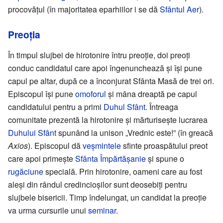
procovățul (în majoritatea eparhiilor i se dă
Sfântul Aer
).
Preoția
În timpul slujbei de hirotonire întru preoție, doi preoți
conduc candidatul care apoi îngenunchează și își pune
capul pe altar, după ce a înconjurat Sfânta Masă de trei ori.
Episcopul își pune
omoforul
și mâna dreaptă pe capul
candidatului pentru a primi
Duhul Sfânt
. Întreaga
comunitate prezentă la hirotonire și mărturisește lucrarea
Duhului Sfânt
spunând la unison „Vrednic este!” (în greacă
Axios
). Episcopul dă
veșmintele
sfinte proaspătului preot
care apoi primește
Sfânta Împărtășanie
și spune o
rugăciune
specială. Prin hirotonire, oameni care au fost
aleși din rândul credincioșilor sunt deosebiți pentru
slujbele bisericii. Timp îndelungat, un candidat la preoție
va urma cursurile unui
seminar
.