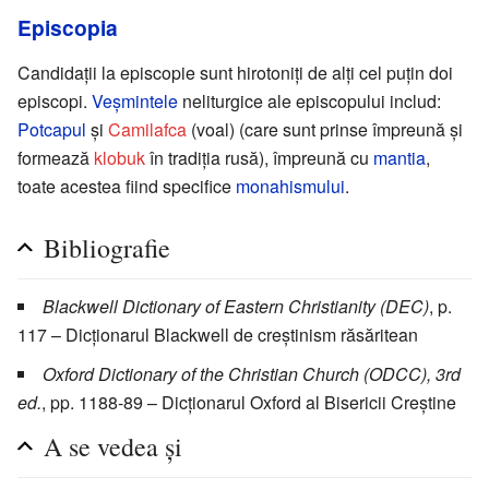
Episcopia
Candidații la episcopie sunt hirotoniți de alți cel puțin doi
episcopi.
Veșmintele
neliturgice ale episcopului includ:
Potcapul
și
Camilafca
(voal) (care sunt prinse împreună și
formează
klobuk
în tradiția rusă), împreună cu
mantia
,
toate acestea fiind specifice
monahismului
.
Bibliografie
Blackwell Dictionary of Eastern Christianity (DEC)
, p.
117 – Dicționarul Blackwell de creștinism răsăritean
Oxford Dictionary of the Christian Church (ODCC), 3rd
ed.
, pp. 1188-89 – Dicționarul Oxford al Bisericii Creștine
A se vedea și