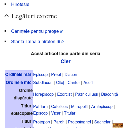
Hirotesie
Legături externe
Cerințele pentru preoție
Sfânta Taină a hirotonirii
Acest articol face parte din seria
Cler
Ordinele mari
Episcop
|
Preot
|
Diacon
Ordinele mici
Subdiacon
|
Citeț
|
Cantor
|
Acolit
Ordine
Horepiscop
|
Exorcist
|
Paznicul ușii
|
Diaconiță
dispărute
Titluri
Patriarh
|
Catolicos
|
Mitropolit
|
Arhiepiscop
|
Episcop
|
Vicar
|
Titular
episcopale
Titluri
Protopop
|
Paroh
|
Protosinghel
|
Sachelar
|