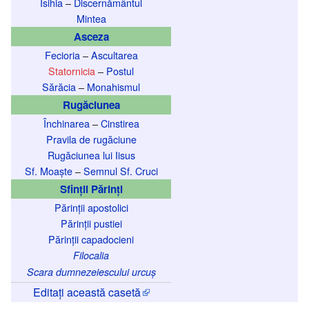
Isihia
–
Discernământul
Mintea
Asceza
Fecioria
–
Ascultarea
Statornicia
–
Postul
Sărăcia
–
Monahismul
Rugăciunea
Închinarea
–
Cinstirea
Pravila de rugăciune
Rugăciunea lui Iisus
Sf. Moaște
–
Semnul Sf. Cruci
Sfinții Părinți
Părinții apostolici
Părinții pustiei
Părinții capadocieni
Filocalia
Scara dumnezeiescului urcuș
Editați această casetă