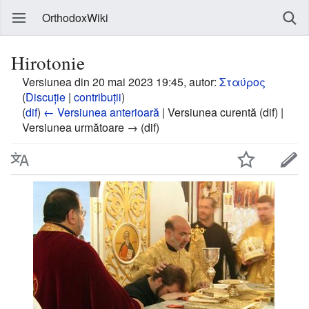
OrthodoxWiki
Hirotonie
Versiunea din 20 mai 2023 19:45, autor:
Σταύρος
(
Discuție
|
contribuții
)
(
dif
)
← Versiunea anterioară
| Versiunea curentă (dif) |
Versiunea următoare → (dif)