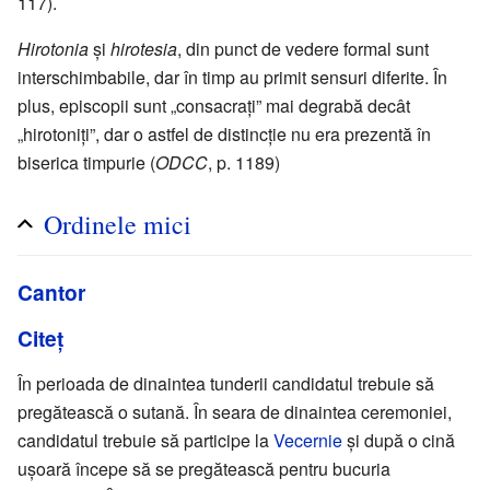
117).
Hirotonia
și
hirotesia
, din punct de vedere formal sunt
interschimbabile, dar în timp au primit sensuri diferite. În
plus, episcopii sunt „consacrați” mai degrabă decât
„hirotoniți”, dar o astfel de distincție nu era prezentă în
biserica timpurie (
ODCC
, p. 1189)
Ordinele mici
Cantor
Citeț
În perioada de dinaintea tunderii candidatul trebuie să
pregătească o sutană. În seara de dinaintea ceremoniei,
candidatul trebuie să participe la
Vecernie
și după o cină
ușoară începe să se pregătească pentru bucuria