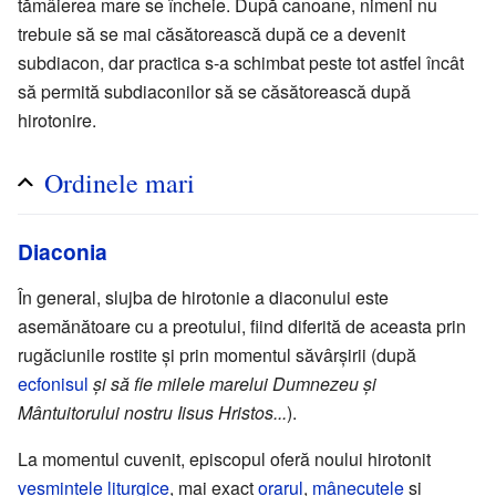
tămâierea mare se încheie. După canoane, nimeni nu
trebuie să se mai căsătorească după ce a devenit
subdiacon, dar practica s-a schimbat peste tot astfel încât
să permită subdiaconilor să se căsătorească după
hirotonire.
Ordinele mari
Diaconia
În general, slujba de hirotonie a diaconului este
asemănătoare cu a preotului, fiind diferită de aceasta prin
rugăciunile rostite și prin momentul săvârșirii (după
ecfonisul
și să fie milele marelui Dumnezeu și
Mântuitorului nostru Iisus Hristos...
).
La momentul cuvenit, episcopul oferă noului hirotonit
veșmintele liturgice
, mai exact
orarul
,
mânecuțele
și