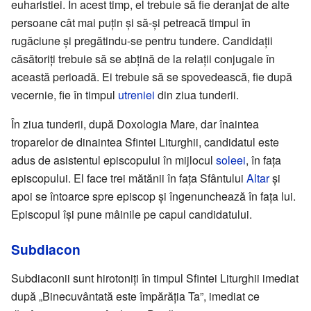
euharistiei. În acest timp, el trebuie să fie deranjat de alte
persoane cât mai puțin și să-și petreacă timpul în
rugăciune și pregătindu-se pentru tundere. Candidații
căsătoriți trebuie să se abțină de la relații conjugale în
această perioadă. Ei trebuie să se spovedească, fie după
vecernie, fie în timpul
utreniei
din ziua tunderii.
În ziua tunderii, după Doxologia Mare, dar înaintea
troparelor de dinaintea Sfintei Liturghii, candidatul este
adus de asistentul episcopului în mijlocul
soleei
, în fața
episcopului. El face trei mătănii în fața Sfântului
Altar
și
apoi se întoarce spre episcop și îngenunchează în fața lui.
Episcopul își pune mâinile pe capul candidatului.
Subdiacon
Subdiaconii sunt hirotoniți în timpul Sfintei Liturghii imediat
după „Binecuvântată este împărăția Ta”, imediat ce