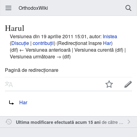
OrthodoxWiki
Harul
Versiunea din 19 aprilie 2011 15:01, autor:
Inistea
(
Discuție
|
contribuții
)
(Redirecţionat înspre
Har
)
(dif) ← Versiunea anterioară | Versiunea curentă (dif) |
Versiunea următoare → (dif)
Pagină de redirecționare
Redirecționare către:
Har
de către
Inistea
.
Ultima modificare efectuată acum 15 ani