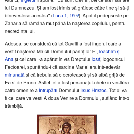
lui Dumnezeu. Și am fost trimis să grăiesc către tine şi să-ţi
binevestesc acestea" (
Luca 1, 19
). Apoi îl pedepsește pe
Zaharia să rămână mut până la nașterea copilului, pentru
necredința lui.
Adesea, se consideră că tot Gavriil a fost îngerul care a
vestit nașterea Maicii Domnului părinților Ei,
Ioachim şi
Ana
și cel care i-a apărut în vis Dreptului
Iosif
, logodnicul
Fecioarei, spunându-i că sarcina Mariei era într-adevăr
minunată
și că trebuia să o ocrotească și să aibă grijă de
Ea si de Prunc. Astfel, el a fost personajul-cheie în vestirea
către omenire a
Întrupării
Domnului
Iisus Hristos
. Tot el va
fi cel care va vesti A doua Venire a Domnului, suflând într-o
trâmbiță.