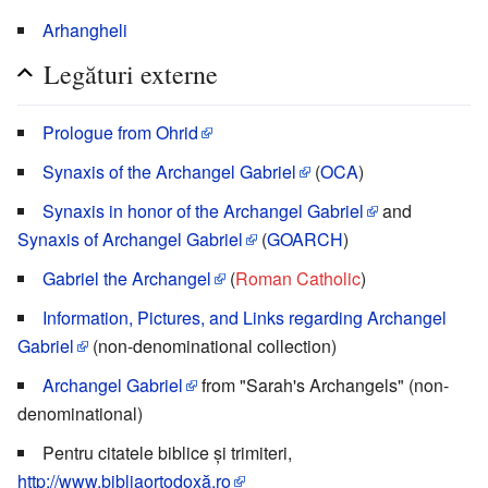
Arhangheli
Legături externe
Prologue from Ohrid
Synaxis of the Archangel Gabriel
(
OCA
)
Synaxis in honor of the Archangel Gabriel
and
Synaxis of Archangel Gabriel
(
GOARCH
)
Gabriel the Archangel
(
Roman Catholic
)
Information, Pictures, and Links regarding Archangel
Gabriel
(non-denominational collection)
Archangel Gabriel
from "Sarah's Archangels" (non-
denominational)
Pentru citatele biblice și trimiteri,
http://www.bibliaortodoxă.ro