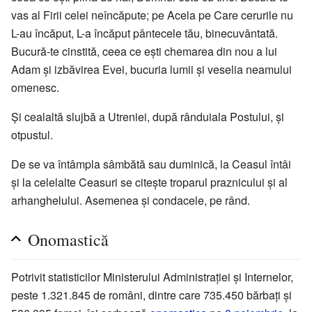
vas al Firii celei neîncăpute; pe Acela pe Care cerurile nu
L-au încăput, L-a încăput pântecele tău, binecuvântată.
Bucură-te cinstită, ceea ce eşti chemarea din nou a lui
Adam şi izbăvirea Evei, bucuria lumii şi veselia neamului
omenesc.
Și cealaltă slujbă a Utreniei, după rânduiala Postului, şi
otpustul.
De se va întâmpla sâmbătă sau duminică, la Ceasul întâi
şi la celelalte Ceasuri se citeşte troparul praznicului şi al
arhanghelului. Asemenea şi condacele, pe rând.
Onomastică
Potrivit statisticilor Ministerului Administraţiei şi Internelor,
peste 1.321.845 de români, dintre care 735.450 bărbaţi şi