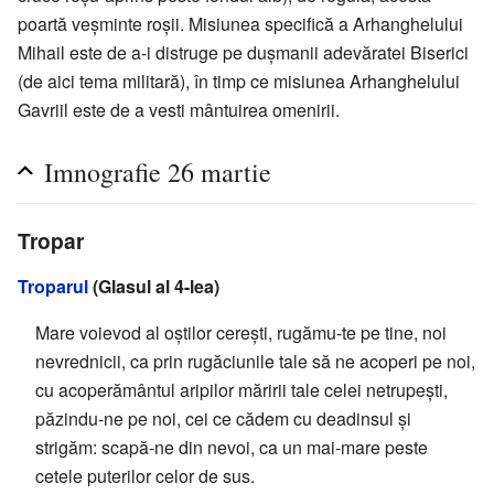
poartă veșminte roșii. Misiunea specifică a Arhanghelului
Mihail este de a-i distruge pe dușmanii adevăratei Biserici
(de aici tema militară), în timp ce misiunea Arhanghelului
Gavriil este de a vesti mântuirea omenirii.
Imnografie 26 martie
Tropar
Troparul
(Glasul al 4-lea)
Mare voievod al oştilor cereşti, rugămu-te pe tine, noi
nevrednicii, ca prin rugăciunile tale să ne acoperi pe noi,
cu acoperământul aripilor măririi tale celei netrupeşti,
păzindu-ne pe noi, cei ce cădem cu deadinsul şi
strigăm: scapă-ne din nevoi, ca un mai-mare peste
cetele puterilor celor de sus.