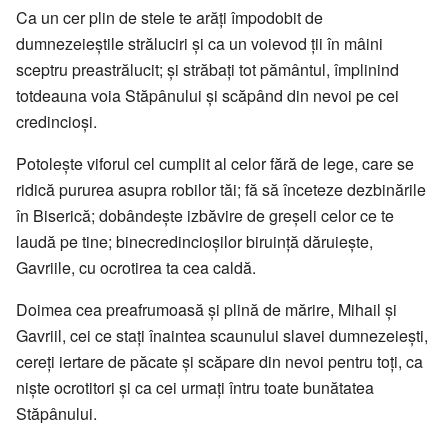
Ca un cer plin de stele te arăţi împodobit de
dumnezeieştile străluciri şi ca un voievod ţii în mâini
sceptru preastrălucit; şi străbaţi tot pământul, împlinind
totdeauna voia Stăpânului şi scăpând din nevoi pe cei
credincioşi.
Potoleşte viforul cel cumplit al celor fără de lege, care se
ridică pururea asupra robilor tăi; fă să înceteze dezbinările
în Biserică; dobândeşte izbăvire de greşeli celor ce te
laudă pe tine; binecredincioşilor biruinţă dăruieşte,
Gavriile, cu ocrotirea ta cea caldă.
Doimea cea preafrumoasă şi plină de mărire, Mihail şi
Gavriil, cei ce staţi înaintea scaunului slavei dumnezeieşti,
cereţi iertare de păcate şi scăpare din nevoi pentru toţi, ca
nişte ocrotitori şi ca cei urmaţi întru toate bunătatea
Stăpânului.