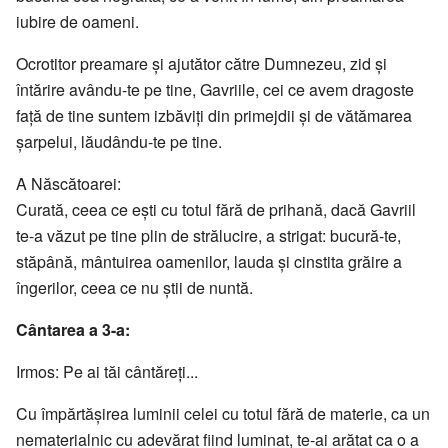
iubire de oameni.
Ocrotitor preamare şi ajutător către Dumnezeu, zid şi
întărire avându-te pe tine, Gavriile, cei ce avem dragoste
faţă de tine suntem izbăviţi din primejdii şi de vătămarea
şarpelui, lăudându-te pe tine.
A Născătoarei:
Curată, ceea ce eşti cu totul fără de prihană, dacă Gavriil
te-a văzut pe tine plin de strălucire, a strigat: bucură-te,
stăpână, mântuirea oamenilor, lauda şi cinstita grăire a
îngerilor, ceea ce nu ştii de nuntă.
Cântarea a 3-a:
Irmos: Pe ai tăi cântăreţi...
Cu împărtăşirea luminii celei cu totul fără de materie, ca un
nematerialnic cu adevărat fiind luminat, te-ai arătat ca o a