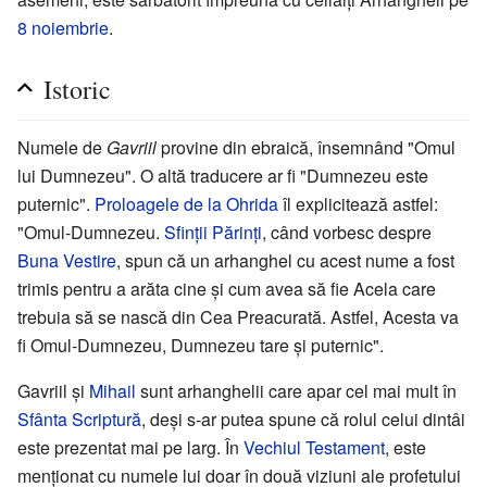
8 noiembrie
.
Istoric
Numele de
Gavriil
provine din ebraică, însemnând "Omul
lui Dumnezeu". O altă traducere ar fi "Dumnezeu este
puternic".
Proloagele de la Ohrida
îl explicitează astfel:
"Omul-Dumnezeu.
Sfinţii Părinţi
, când vorbesc despre
Buna Vestire
, spun că un arhanghel cu acest nume a fost
trimis pentru a arăta cine și cum avea să fie Acela care
trebuia să se nască din Cea Preacurată. Astfel, Acesta va
fi Omul-Dumnezeu, Dumnezeu tare și puternic".
Gavriil și
Mihail
sunt arhanghelii care apar cel mai mult în
Sfânta Scriptură
, deși s-ar putea spune că rolul celui dintâi
este prezentat mai pe larg. În
Vechiul Testament
, este
menționat cu numele lui doar în două viziuni ale profetului