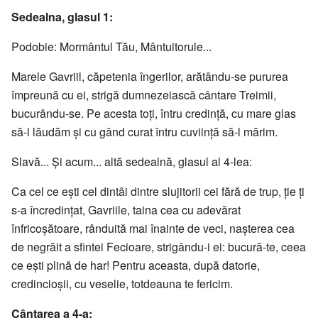
Sedealna, glasul 1:
Podobie: Mormântul Tău, Mântuitorule...
Marele Gavriil, căpetenia îngerilor, arătându-se pururea
împreună cu ei, strigă dumnezeiască cântare Treimii,
bucurându-se. Pe acesta toţi, întru credinţă, cu mare glas
să-l lăudăm şi cu gând curat întru cuviinţă să-l mărim.
Slavă... Și acum... altă sedealnă, glasul al 4-lea:
Ca cel ce eşti cel dintâi dintre slujitorii cei fără de trup, ţie ţi
s-a încredinţat, Gavriile, taina cea cu adevărat
înfricoşătoare, rânduită mai înainte de veci, naşterea cea
de negrăit a sfintei Fecioare, strigându-i ei: bucură-te, ceea
ce eşti plină de har! Pentru aceasta, după datorie,
credincioşii, cu veselie, totdeauna te fericim.
Cântarea a 4-a: