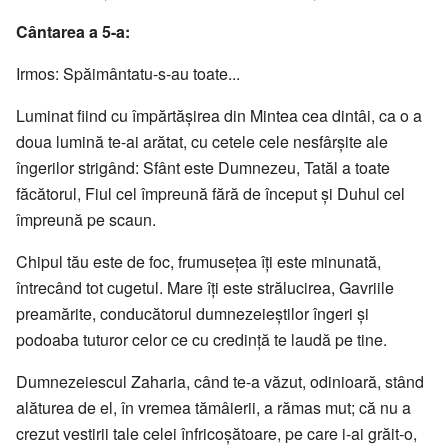
Cântarea a 5-a:
Irmos: Spăimântatu-s-au toate...
Luminat fiind cu împărtăşirea din Mintea cea dintâi, ca o a
doua lumină te-ai arătat, cu cetele cele nesfârşite ale
îngerilor strigând: Sfânt este Dumnezeu, Tatăl a toate
făcătorul, Fiul cel împreună fără de început şi Duhul cel
împreună pe scaun.
Chipul tău este de foc, frumuseţea îţi este minunată,
întrecând tot cugetul. Mare îţi este strălucirea, Gavriile
preamărite, conducătorul dumnezeieştilor îngeri şi
podoaba tuturor celor ce cu credinţă te laudă pe tine.
Dumnezeiescul Zaharia, când te-a văzut, odinioară, stând
alăturea de el, în vremea tămâierii, a rămas mut; că nu a
crezut vestirii tale celei înfricoşătoare, pe care i-ai grăit-o,