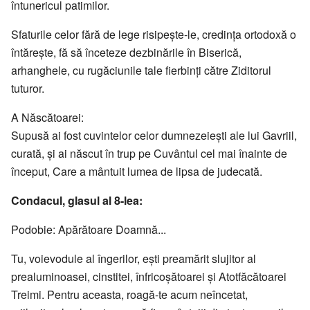
întunericul patimilor.
Sfaturile celor fără de lege risipeşte-le, credinţa ortodoxă o
întăreşte, fă să înceteze dezbinările în Biserică,
arhanghele, cu rugăciunile tale fierbinţi către Ziditorul
tuturor.
A Născătoarei:
Supusă ai fost cuvintelor celor dumnezeieşti ale lui Gavriil,
curată, şi ai născut în trup pe Cuvântul cel mai înainte de
început, Care a mântuit lumea de lipsa de judecată.
Condacul, glasul al 8-lea:
Podobie: Apărătoare Doamnă...
Tu, voievodule al îngerilor, eşti preamărit slujitor al
prealuminoasei, cinstitei, înfricoşătoarei şi Atotfăcătoarei
Treimi. Pentru aceasta, roagă-te acum neîncetat,