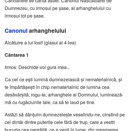
Canoanele se cântă astfel: Canonul Născătoarei de
Dumnezeu, cu irmosul pe şase, al arhanghelului cu
irmosul tot pe şase.
Canonul
arhanghelului
Alcătuire a lui Iosif (glasul al 4-lea)
Cântarea 1
Irmos: Deschide-voi gura mea...
Ca cel ce eşti lumină dumnezeiască şi nematerialnică, şi
te împărtăşeşti în chip nematerialnic de lumina cea
desăvârşită, rogu-te, arhanghele al Domnului, luminează-
mă cu rugăciunile tale, ca să te laud pe tine.
Astăzi să dănţuim dumnezeieşte veselindu-ne, cinstind pe
cel dintâi dintre puterile cele fără de trup, care a vestit
bucuria cea negrăită, ce a venit în lume, din preamarea