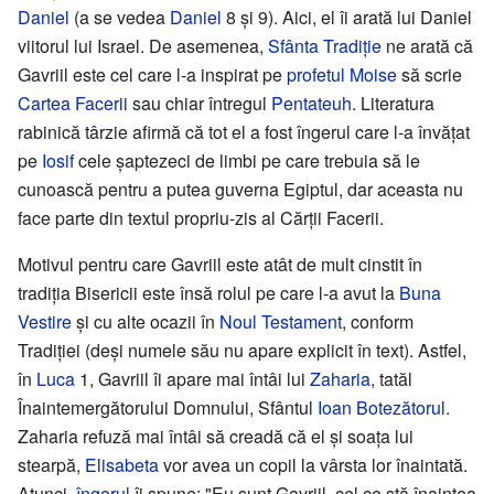
Daniel
(a se vedea
Daniel
8 și 9). Aici, el îi arată lui Daniel
viitorul lui Israel. De asemenea,
Sfânta Tradiţie
ne arată că
Gavriil este cel care l-a inspirat pe
profetul
Moise
să scrie
Cartea Facerii
sau chiar întregul
Pentateuh
. Literatura
rabinică târzie afirmă că tot el a fost îngerul care l-a învățat
pe
Iosif
cele șaptezeci de limbi pe care trebuia să le
cunoască pentru a putea guverna Egiptul, dar aceasta nu
face parte din textul propriu-zis al Cărții Facerii.
Motivul pentru care Gavriil este atât de mult cinstit în
tradiția Bisericii este însă rolul pe care l-a avut la
Buna
Vestire
și cu alte ocazii în
Noul Testament
, conform
Tradiției (deși numele său nu apare explicit în text). Astfel,
în
Luca
1, Gavriil îi apare mai întâi lui
Zaharia
, tatăl
Înaintemergătorului Domnului, Sfântul
Ioan Botezătorul
.
Zaharia refuză mai întâi să creadă că el și soața lui
stearpă,
Elisabeta
vor avea un copil la vârsta lor înaintată.
Atunci,
îngerul
îi spune: "Eu sunt Gavriil, cel ce stă înaintea