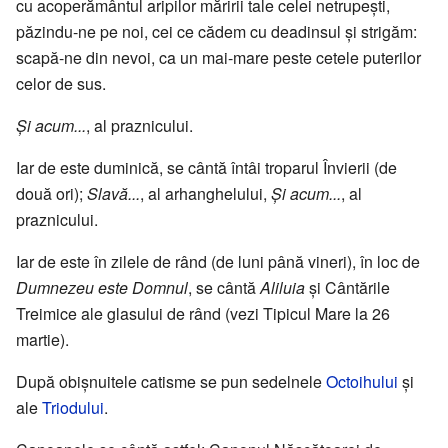
cu acoperământul aripilor măririi tale celei netrupeşti,
păzindu-ne pe noi, cei ce cădem cu deadinsul şi strigăm:
scapă-ne din nevoi, ca un mai-mare peste cetele puterilor
celor de sus.
Și acum...
, al praznicului.
Iar de este duminică, se cântă întâi troparul Învierii (de
două ori);
Slavă...
, al arhanghelului,
Și acum...
, al
praznicului.
Iar de este în zilele de rând (de luni până vineri), în loc de
Dumnezeu este Domnul
, se cântă
Aliluia
şi Cântările
Treimice ale glasului de rând (vezi Tipicul Mare la 26
martie).
După obişnuitele catisme se pun sedelnele
Octoihului
şi
ale
Triodului
.