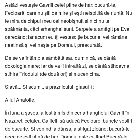
Astăzi vesteşte Gavriil celei pline de har: bucură-te,
Fecioară, care nu ştii de mire şi eşti neispitită de nuntă. Nu
te mira de chipul meu cel neobişnuit şi nici nu te
spăimânta, căci arhanghel sunt. Șarpele a amăgit pe Eva
oarecând; iar acum eu îţi vestesc ţie bucurie: vei rămâne
neatinsă şi vei naşte pe Domnul, preacurată.
De se va întâmpla sâmbătă sau duminică, se cântă
doxologia mare; iar de va fi într-altă zi, se cântă stihoavna,
stihira Triodului (de două ori) şi mucenicina.
Slavă... Și acum... a praznicului, glasul 1:
A lui Anatolie.
În luna a şasea, a fost trimis din cer arhanghelul Gavriil în
Nazaret, cetatea Galileii, să aducă Fecioarei bunele vestiri
de bucurie. Și venind la dânsa, a strigat zicând: bucură-te
ceea ce eşti plină de har, Domnul este cu tine! Bucură-te