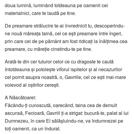
doua lumină, luminând totdeauna pe oamenii cei
materialnici, care te laudă pe tine.
De preamare strălucire te-ai învrednicit tu, descoperindu-
ne nouă măreaţa taină, cel ce eşti preamare între îngeri,
prin care cei de pe pământ am fost ridicaţi la înălţimea cea
preamare, cu măreţie cinstindu-te pe tine.
Arată-te din cer tuturor celor ce cu dragoste te caută
întotdeauna şi potoleşte viforul ispitelor şi al necazurilor
cel pornit asupra noastră, o, Gavriile, cel ce eşti mai-mare
voievod al oştirilor cereşti.
A Născătoarei:
Făcându-ţi cunoscută, oarecând, taina cea de demult
ascunsă, Fecioară, Gavriil ţi-a strigat: bucură-te, palat al lui
Dumnezeu, în care El sălăşluindu-ne, va îndumnezei pe
toţi oamenii, ca un îndurat.