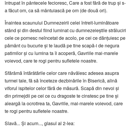
întrupat în pântecele fecioresc, Care a fost fără de trup şi s-
a făcut om, ca să mântuiască pe om (de două ori).
Înaintea scaunului Dumnezeirii celei întreit-luminătoare
stând şi din destul fiind luminat cu dumnezeieştile străluciri
cele ce pornesc neîncetat de acolo, pe cei ce dănţuiesc pe
pământ cu bucurie şi te laudă pe tine scapă-i de negura
patimilor şi cu lumina ta îi acoperă, Gavriile mai-marele
voievod, care te rogi pentru sufletele noastre.
Sfărâmă întărâtările celor care năvălesc adesea asupra
turmei tale, fă să înceteze dezbinările în Biserică, alină
viforul ispitelor celor fără de măsură. Scapă din nevoi şi
din primejdii pe cei ce cu dragoste te cinstesc pe tine şi
aleargă la ocrotirea ta, Gavriile, mai-marele voievod, care
te rogi pentru sufletele noastre.
Slavă... Și acum..., glasul al 2-lea: