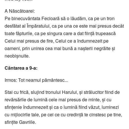
A Născătoarei:
Pe binecuvântata Fecioară să o lăudăm, ca pe un tron
desfătat al Împăratului, ca pe una ce este mai presus decât
toate făpturile, ca pe singura care a dat fiinţă trupească
Celui mai presus de fire, Celui ce a îndumnezeit pe
oameni, prin unirea cea mai bună a naşterii negrăite şi
neobişnuite.
Cântarea a 9-a:
Irmos: Tot neamul pământesc...
Stai cu frică, slujind tronului Harului, şi strălucitor fiind de
revărsările de lumină cele mai presus de minte, şi cu
sfinţenie îndumnezeit şi ca o lumină fiind văzut, luminezi
cu mijlocirile tale, pe cei ce cu credinţă te cinstesc pe tine,
sfinţite Gavriile.