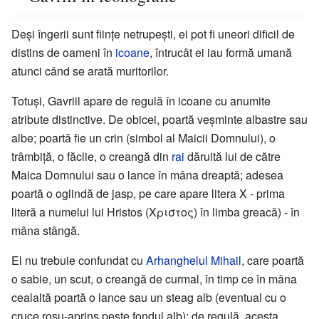
Deși îngerii sunt ființe netrupești, ei pot fi uneori dificil de
distins de oameni în
icoane
, întrucât ei iau formă umană
atunci când se arată muritorilor.
Totuși, Gavriil apare de regulă în icoane cu anumite
atribute distinctive. De obicei, poartă veșminte albastre sau
albe; poartă fie un crin (simbol al Maicii Domnului), o
trâmbiță, o făclie, o creangă din
rai
dăruită lui de către
Maica Domnului sau o lance în mâna dreaptă; adesea
poartă o oglindă de jasp, pe care apare litera Χ - prima
literă a numelui lui Hristos (Χριστος) în limba greacă) - în
mâna stângă.
El nu trebuie confundat cu
Arhanghelul Mihail
, care poartă
o sabie, un scut, o creangă de curmal, în timp ce în mâna
cealaltă poartă o lance sau un steag alb (eventual cu o
cruce roșu-aprins peste fondul alb); de regulă, acesta