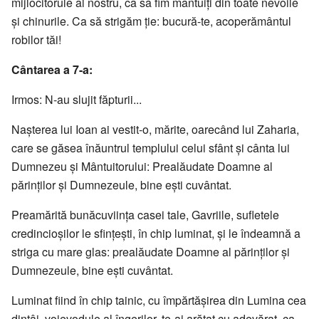
mijlocitorule al nostru, ca să fim mântuiţi din toate nevoile
şi chinurile. Ca să strigăm ţie: bucură-te, acoperământul
robilor tăi!
Cântarea a 7-a:
Irmos: N-au slujit făpturii...
Naşterea lui Ioan ai vestit-o, mărite, oarecând lui Zaharia,
care se găsea înăuntrul templului celui sfânt şi cânta lui
Dumnezeu şi Mântuitorului: Prealăudate Doamne al
părinţilor şi Dumnezeule, bine eşti cuvântat.
Preamărită bunăcuviinţa casei tale, Gavriile, sufletele
credincioşilor le sfinţeşti, în chip luminat, şi le îndeamnă a
striga cu mare glas: prealăudate Doamne al părinţilor şi
Dumnezeule, bine eşti cuvântat.
Luminat fiind în chip tainic, cu împărtăşirea din Lumina cea
dintâi, voievodule al îngerilor, te-ai arătat cu adevărat, ca