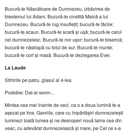
Bucură-te Născătoare de Dumnezeu, izbăvirea de
blestemul lui Adam. Bucură-te cinstită Maică a lui
Dumnezeu. Bucură-te rug însufleţit; bucură-te făclie;
bucură-te scaun. Bucură-te scară şi uşă; bucură-te carul
cel dumnezeiesc. Bucură-te nor uşor; bucură-te biserică;
bucură-te năstrapă cu totul de aur. Bucură-te munte;
bucură-te cort şi masă. Bucură-te dezlegarea Evei.
La Laude
Stihirile pe patru, glasul al 4-lea:
Podobie: Dat-ai semn...
Mintea cea mai înainte de veci, ca o a doua lumină te-a
aşezat pe tine, Gavriile, care cu împărtăşiri dumnezeieşti
luminezi toată lumea şi ne descoperi nouă taina cea din
veac, cu adevărat dumnezeiască şi mare, pe Cel ce s-a