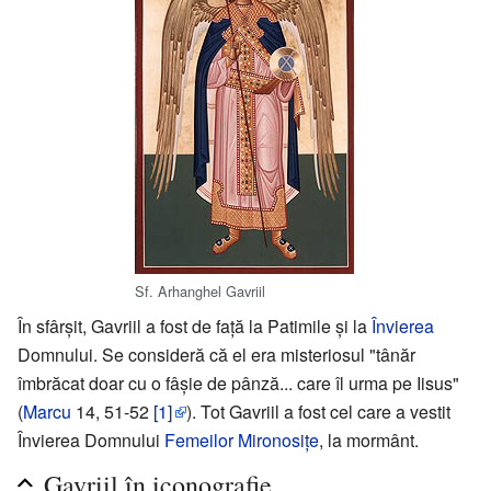
Sf. Arhanghel Gavriil
În sfârșit, Gavriil a fost de față la Patimile și la
Învierea
Domnului. Se consideră că el era misteriosul "tânăr
îmbrăcat doar cu o fâșie de pânză... care îl urma pe Iisus"
(
Marcu
14, 51-52
[1]
). Tot Gavriil a fost cel care a vestit
Învierea Domnului
Femeilor Mironosiţe
, la mormânt.
Gavriil în iconografie