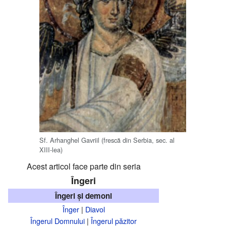
Sf. Arhanghel Gavriil (frescă din Serbia, sec. al
XIII-lea)
Acest articol face parte din seria
Îngeri
Îngeri și demoni
Înger
|
Diavol
Îngerul Domnului
|
Îngerul păzitor