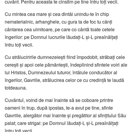
cuvânt. Pentru aceasta te cinstim pe tine întru toţi vecii.
Cu mintea cea mare şi cea dintâi unindu-te în chip
nematerialnic, arhanghele, cu gura ta de foc tu cânţi
cântarea cea uimitoare, pe care co cântă toate cetele
îngerilor: pe Domnul lucrurile lăudaţi-L şi-L preaînălţaţi
întru toţi vecii.
Cu străluciririle dumnezeieşti fiind împodobit, străbaţi cele
cereşti şi apoi cele pământeşti, îndeplinind sfintele voiri ale
lui Hristos, Dumnezeului tuturor, întâiule conducător al
îngerilor, Gavriile, strălucirea celor ce cu credinţă te laudă
totdeauna.
Cuvântul, voind de mai înainte să se coboare printre
oameni în trup, după ipostas, te-a avut pe tine, sfinte
Gavriile, alergător mai înainte şi pregătitor al sfinţitului Său
palat; care strigai: pe Domnul lăudaţi-L şi-L preaînălţaţi
întru toţi vecii.