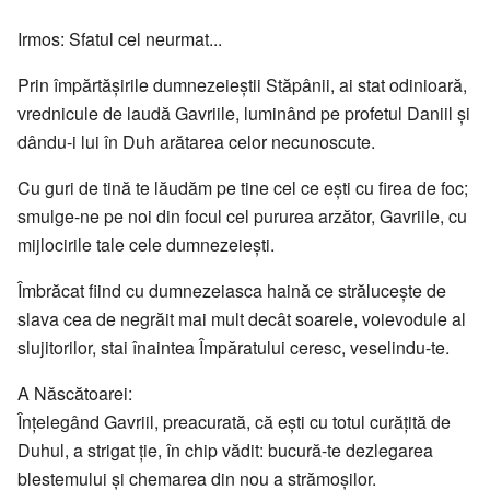
Irmos: Sfatul cel neurmat...
Prin împărtăşirile dumnezeieştii Stăpânii, ai stat odinioară,
vrednicule de laudă Gavriile, luminând pe profetul Daniil şi
dându-i lui în Duh arătarea celor necunoscute.
Cu guri de tină te lăudăm pe tine cel ce eşti cu firea de foc;
smulge-ne pe noi din focul cel pururea arzător, Gavriile, cu
mijlocirile tale cele dumnezeieşti.
Îmbrăcat fiind cu dumnezeiasca haină ce străluceşte de
slava cea de negrăit mai mult decât soarele, voievodule al
slujitorilor, stai înaintea Împăratului ceresc, veselindu-te.
A Născătoarei:
Înţelegând Gavriil, preacurată, că eşti cu totul curăţită de
Duhul, a strigat ţie, în chip vădit: bucură-te dezlegarea
blestemului şi chemarea din nou a strămoşilor.