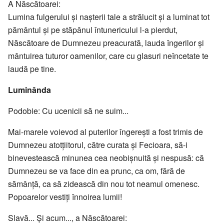
A Născătoarei:
Lumina fulgerului şi naşterii tale a strălucit şi a luminat tot
pământul şi pe stăpânul întunericului l-a pierdut,
Născătoare de Dumnezeu preacurată, lauda îngerilor şi
mântuirea tuturor oamenilor, care cu glasuri neîncetate te
laudă pe tine.
Luminânda
Podobie: Cu ucenicii să ne suim...
Mai-marele voievod al puterilor îngereşti a fost trimis de
Dumnezeu atotţiitorul, către curata şi Fecioara, să-i
binevestească minunea cea neobişnuită şi nespusă: că
Dumnezeu se va face din ea prunc, ca om, fără de
sămânţă, ca să zidească din nou tot neamul omenesc.
Popoarelor vestiţi înnoirea lumii!
Slavă... Și acum..., a Născătoarei: