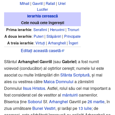
Mihail
|
Gavriil
|
Rafail
|
Uriel
Lucifer
Ierarhia cerească
Cele nouă cete îngerești
:
Serafimi
|
Heruvimi
|
Tronuri
Prima ierarhie
:
Puteri
|
Stăpâniri
|
Principate
A doua ierarhie
:
Virtuți
|
Arhangheli
|
Îngeri
A treia ierarhie
Editați această casetă
Sfântul
Arhanghel Gavriil
(sau
Gabriel
) a fost numit
voievod (conducător) al oștirilor cerești; numele lui este
asociat cu multe întâmplări din
Sfânta Scriptură
, și mai
ales cu vestirea către
Maica Domnului
a zămislirii
Domnului
Iisus Hristos
. Astfel, rolul său cel mai important a
fost considerat cel de vestitor al
mântuirii
oamenilor.
Biserica ține
Soborul
Sf.
Arhanghel
Gavriil pe
26 martie
, în
ziua următoare
Bunei Vestiri
, și iarăși pe
13 iulie
; de
asemeni, este sărbătorit împreună cu ceilalți Arhangheli pe