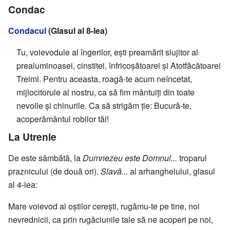
Condac
Condacul
(Glasul al 8-lea)
Tu, voievodule al îngerilor, eşti preamărit slujitor al
prealuminoasei, cinstitei, înfricoşătoarei şi Atotfăcătoarei
Treimi. Pentru aceasta, roagă-te acum neîncetat,
mijlocitorule al nostru, ca să fim mântuiţi din toate
nevoile şi chinurile. Ca să strigăm ţie: Bucură-te,
acoperământul robilor tăi!
La Utrenie
De este sâmbătă, la
Dumnezeu este Domnul...
troparul
praznicului (de două ori).
Slavă...
al arhanghelului, glasul
al 4-lea:
Mare voievod al oştilor cereşti, rugămu-te pe tine, noi
nevrednicii, ca prin rugăciunile tale să ne acoperi pe noi,