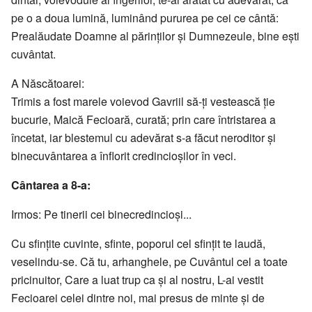
pe o a doua lumină, luminând pururea pe cei ce cântă:
Prealăudate Doamne al părinţilor şi Dumnezeule, bine eşti
cuvântat.
A Născătoarei:
Trimis a fost marele voievod Gavriil să-ţi vestească ţie
bucurie, Maică Fecioară, curată; prin care întristarea a
încetat, iar blestemul cu adevărat s-a făcut neroditor şi
binecuvântarea a înflorit credincioşilor în veci.
Cântarea a 8-a:
Irmos: Pe tinerii cei binecredincioşi...
Cu sfinţite cuvinte, sfinte, poporul cel sfinţit te laudă,
veselindu-se. Că tu, arhanghele, pe Cuvântul cel a toate
pricinuitor, Care a luat trup ca şi al nostru, L-ai vestit
Fecioarei celei dintre noi, mai presus de minte şi de