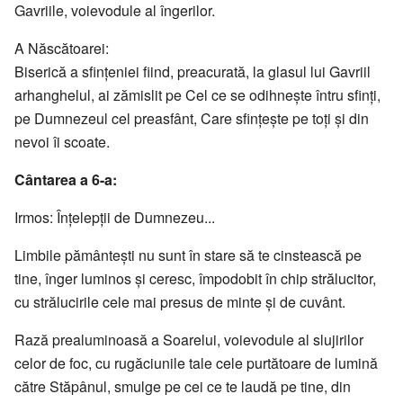
Gavriile, voievodule al îngerilor.
A Născătoarei:
Biserică a sfinţeniei fiind, preacurată, la glasul lui Gavriil
arhanghelul, ai zămislit pe Cel ce se odihneşte întru sfinţi,
pe Dumnezeul cel preasfânt, Care sfinţeşte pe toţi şi din
nevoi îi scoate.
Cântarea a 6-a:
Irmos: Înţelepţii de Dumnezeu...
Limbile pământeşti nu sunt în stare să te cinstească pe
tine, înger luminos şi ceresc, împodobit în chip strălucitor,
cu strălucirile cele mai presus de minte şi de cuvânt.
Rază prealuminoasă a Soarelui, voievodule al slujirilor
celor de foc, cu rugăciunile tale cele purtătoare de lumină
către Stăpânul, smulge pe cei ce te laudă pe tine, din