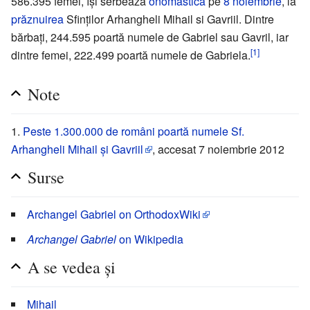
586.395 femei, îşi serbează
onomastica
pe
8 noiembrie
, la
prăznuirea
Sfinţilor Arhangheli Mihail si Gavriil. Dintre
bărbaţi, 244.595 poartă numele de Gabriel sau Gavril, iar
[1]
dintre femei, 222.499 poartă numele de Gabriela.
Note
Peste 1.300.000 de români poartă numele Sf.
Arhangheli Mihail şi Gavriil
, accesat 7 noiembrie 2012
Surse
Archangel Gabriel on OrthodoxWiki
Archangel Gabriel
on Wikipedia
A se vedea și
Mihail