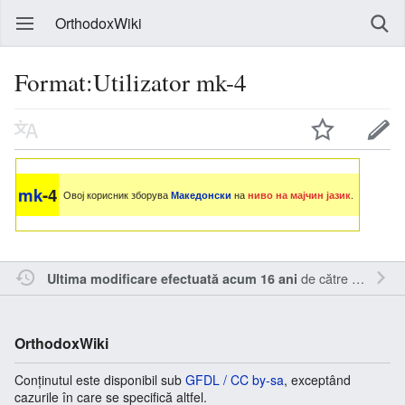
OrthodoxWiki
Format:Utilizator mk-4
mk
-4
Овој корисник зборува
Македонски
на
ниво на мајчин јазик
.
de către
Kamasar
Ultima modificare efectuată acum 16 ani
OrthodoxWiki
Conținutul este disponibil sub
GFDL / CC by-sa
, exceptând
cazurile în care se specifică altfel.