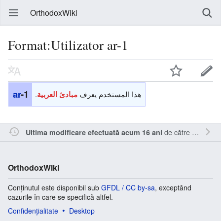
OrthodoxWiki
Format:Utilizator ar-1
ar
-1
.
هذا المستخدم يعرف
مبادئ
العربية
de către
Kamasar
Ultima modificare efectuată acum 16 ani
OrthodoxWiki
Conținutul este disponibil sub
GFDL / CC by-sa
, exceptând
cazurile în care se specifică altfel.
Confidențialitate
Desktop