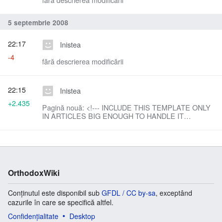
5 septembrie 2008
22:17
Inistea
-4
fără descrierea modificării
22:15
Inistea
+2.435
Pagină nouă: <!--- INCLUDE THIS TEMPLATE ONLY
IN ARTICLES BIG ENOUGH TO HANDLE IT
VISUALLY. --->{| class="toccolours" cellspacing="0"
style="float: right; clear: right; margin: 0 0 1em 1em;
text-a...
OrthodoxWiki
Conținutul este disponibil sub
GFDL / CC by-sa
, exceptând
cazurile în care se specifică altfel.
Confidențialitate
Desktop