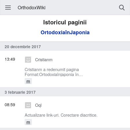
OrthodoxWiki
Istoricul paginii
OrtodoxiaînJaponia
20 decembrie 2017
13:49
Cristianm
Cristianm a redenumit pagina
Format:Ortodoxiaînjaponia în
Format:OrtodoxiaînJaponia: Consistență în numele
m
formatelor de tip Ortodoxia în
3 februarie 2017
08:59
Oql
Actualizare link-uri. Corectare diacritice.
m