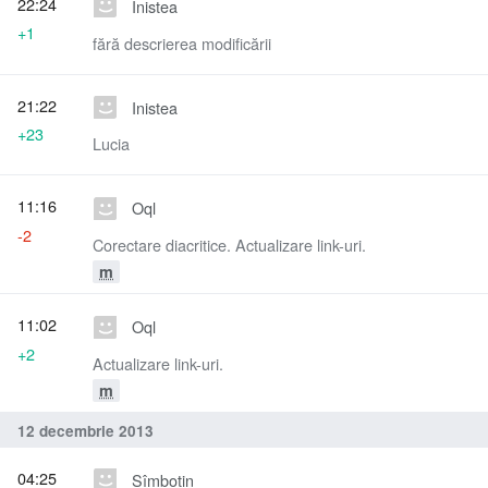
22:24
Inistea
+1
fără descrierea modificării
21:22
Inistea
+23
Lucia
11:16
Oql
-2
Corectare diacritice. Actualizare link-uri.
m
11:02
Oql
+2
Actualizare link-uri.
m
12 decembrie 2013
04:25
Sîmbotin