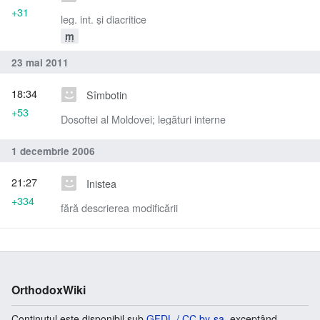
+31
leg. int. și diacritice
m
23 mai 2011
18:34
Sîmbotin
+53
Dosoftei al Moldovei; legături interne
1 decembrie 2006
21:27
Inistea
+334
fără descrierea modificării
OrthodoxWiki
Conținutul este disponibil sub
GFDL / CC by-sa
, exceptând