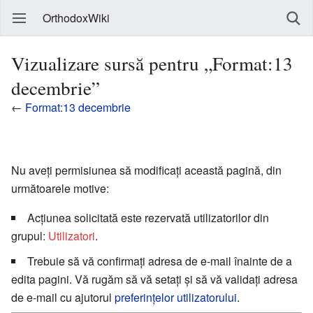
OrthodoxWiki
Vizualizare sursă pentru „Format:13
decembrie”
←
Format:13 decembrie
Nu aveți permisiunea să modificați această pagină, din
următoarele motive:
Acțiunea solicitată este rezervată utilizatorilor din
grupul:
Utilizatori
.
Trebuie să vă confirmați adresa de e-mail înainte de a
edita pagini. Vă rugăm să vă setați și să vă validați adresa
de e-mail cu ajutorul
preferințelor utilizatorului
.