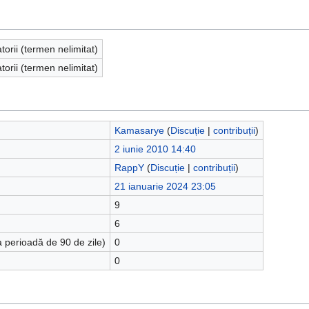
atorii (termen nelimitat)
atorii (termen nelimitat)
Kamasarye
(
Discuție
|
contribuții
)
2 iunie 2010 14:40
RappY
(
Discuție
|
contribuții
)
21 ianuarie 2024 23:05
9
6
a perioadă de 90 de zile)
0
0