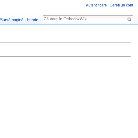
Autentificare
Cereți un cont
Căutare
Sursă pagină
Istoric