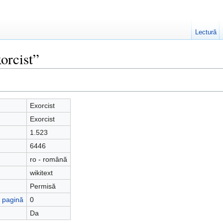
Lectură
orcist”
Exorcist
Exorcist
1.523
6446
ro - română
wikitext
Permisă
ă pagină
0
Da