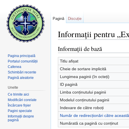
Pagină
Discuție
Informații pentru „Ex
Salt la:
navigare
,
căutare
Informații de bază
Pagina principală
Titlu afișat
Portalul comunității
Cafenea
Cheie de sortare implicită
Schimbări recente
Lungimea paginii (în octeți)
Pagină aleatorie
ID pagină
Unelte
Limba conținutului paginii
Ce trimite aici
Modelul conținutului paginii
Modificări corelate
Încărcare fișier
Indexare de către roboți
Pagini speciale
Număr de redirecționări către aceast
Informații despre
pagină
Numărată ca pagină cu conținut