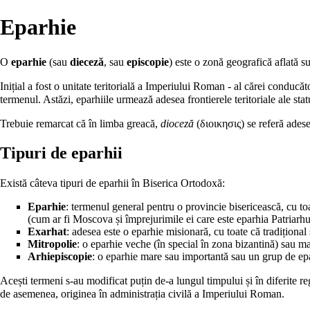
Eparhie
O
eparhie
(sau
dieceză
, sau
episcopie
) este o zonă geografică aflată 
Inițial a fost o unitate teritorială a Imperiului Roman - al cărei conduc
termenul. Astăzi, eparhiile urmează adesea frontierele teritoriale ale sta
Trebuie remarcat că în limba greacă,
dioceză
(διοικησις) se referă adesea
Tipuri de eparhii
Există câteva tipuri de eparhii în
Biserica Ortodoxă
:
Eparhie
: termenul general pentru o provincie bisericească, cu to
(cum ar fi Moscova și împrejurimile ei care este eparhia Patriarhu
Exarhat
: adesea este o eparhie misionară, cu toate că tradițional 
Mitropolie
: o eparhie veche (în special în zona bizantină) sau m
Arhiepiscopie
: o eparhie mare sau importantă sau un grup de epa
Acești termeni s-au modificat puțin de-a lungul timpului și în diferite reg
de asemenea, originea în administrația civilă a Imperiului Roman.