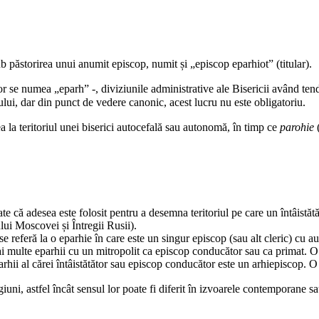
sub păstorirea unui anumit
episcop
, numit și „episcop eparhiot” (titular).
ător se numea „eparh” -,
diviziunile administrative ale Bisericii
având tendi
tului, dar din punct de vedere canonic, acest lucru nu este obligatoriu.
 la teritoriul unei biserici
autocefală
sau
autonomă
, în timp ce
parohie
(
ate că adesea este folosit pentru a desemna teritoriul pe care un
întâistăt
lui Moscovei și Întregii Rusii).
se referă la o eparhie în care este un singur episcop (sau alt cleric) cu a
ai multe eparhii cu un
mitropolit
ca episcop conducător sau ca primat. O m
rhii al cărei întâistătător sau episcop conducător este un
arhiepiscop
. O
iuni, astfel încât sensul lor poate fi diferit în izvoarele contemporane sa