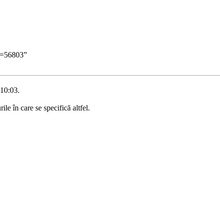
id=56803
”
 10:03.
ile în care se specifică altfel.