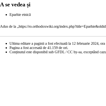
A se vedea și
Eparhie etnică
Adus de la „
https://ro.orthodoxwiki.org/index.php?title=Eparhie&old
Ultima editare a paginii a fost efectuată la 12 februarie 2024, ora
Pagina a fost accesată de 41.159 de ori.
Conținutul este disponibil sub
GFDL / CC by-sa
, exceptând cazur