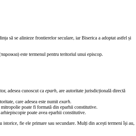
nța să se alinieze frontierelor seculare, iar Biserica a adoptat astfel și
παροικια) este termenul pentru teritoriul unui episcop.
ător
, adesea cunoscut ca
eparh
, are autoritate jurisdicțională directă
utoritate, care adesea este numit
exarh
.
itropolie poate fi formată din eparhii constitutive.
 arhiepiscopie poate avea eparhii constitutive.
u istorice, fie ele primare sau secundare. Mulți din acești termeni își au,