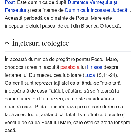
Post
. Este duminica de după
Duminica Vameşului şi
Fariseului
şi este înainte de
Duminica Înfricoşatei Judecăţi
.
Această perioadă de dinainte de Postul Mare este
începutul ciclului pascal de cult din Biserica Ortodoxă.
Înţelesuri teologice
În această duminică de pregătire pentru Postul Mare,
ortodocșii creștini ascultă
parabola
lui
Hristos
despre
iertarea lui Dumnezeu cea iubitoare (
Luca
15,11-24).
Oamenii sunt reprezentați aici ca aflându-se într-o țară
îndepărtată de casa Tatălui, căutând să se întoarcă la
comuniunea cu Dumnezeu, care este cu adevărata
noastră casă. Pilda îi încurajează pe cei care doresc să
facă acest lucru, arătând că Tatăl îi va primi cu bucurie și
veselie pe calea Postului Mare, care este călătoria lor spre
casă.