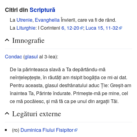
Citiri din
Scriptură
La
Utrenie
,
Evanghelia
Învierii, care va fi de rând.
La
Liturghie
: I Corinteni
6, 12-20
;
Luca
15, 11-32
Imnografie
Condac
(
glasul
al 3-lea):
De la părinteasca slavă a Ta depărtându-mă
neînţelepţeşte, în răutăţi am risipit bogăţia ce mi-ai dat.
Pentru aceasta, glasul desfrânatului aduc Ţie: Greşit-am
înaintea Ta, Părinte îndurate. Primeşte-mă pe mine, cel
ce mă pocăiesc, şi mă fă ca pe unul din argaţii Tăi.
Legături externe
(ro)
Duminica Fiului Fisipitor