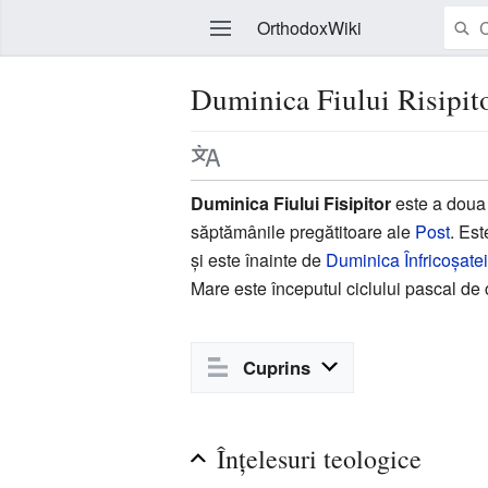
OrthodoxWiki
Duminica Fiului Risipit
Modificare
Duminica Fiului Fisipitor
este a doua
săptămânile pregătitoare ale
Post
. Es
şi este înainte de
Duminica Înfricoşate
Mare este începutul ciclului pascal de 
Cuprins
Înţelesuri teologice