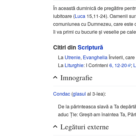
În această duminică de pregătire pentr
iubitoare (
Luca
15,11-24). Oamenii sunt 
comuniunea cu Dumnezeu, care este cu a
îi va primi cu bucurie și veselie pe cal
Citiri din
Scriptură
La
Utrenie
,
Evanghelia
Învierii, care
La
Liturghie
: I Corinteni
6, 12-20
;
Imnografie
Condac
(
glasul
al 3-lea):
De la părinteasca slavă a Ta depărtân
aduc Ţie: Greşit-am înaintea Ta, Păr
Legături externe