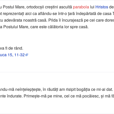
u Postul Mare, ortodocșii creștini ascultă
parabola
lui
Hristos
de
reprezentați aici ca aflându-se într-o țară îndepărtată de casa T
devărata noastră casă. Pilda îi încurajează pe cei care doresc
ea Postului Mare, care este călătoria lor spre casă.
 va fi de rând.
Luca
15, 11-32
du-mă neînţelepţeşte, în răutăţi am risipit bogăţia ce mi-ai dat.
inte îndurate. Primeşte-mă pe mine, cel ce mă pocăiesc, şi mă fă 