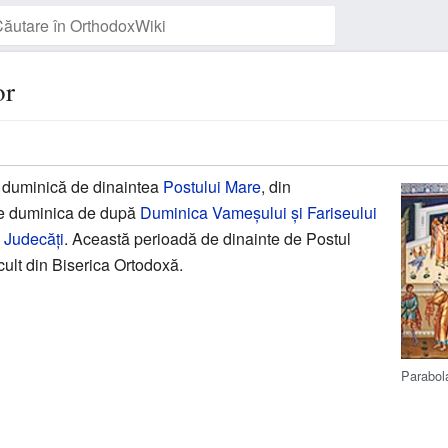
or
Urmărește pagina
 duminică de dinaintea
Postului Mare
, din
te duminica de după
Duminica Vameşului şi Fariseului
i Judecăţi
. Această perioadă de dinainte de Postul
cult din Biserica Ortodoxă.
Parabola