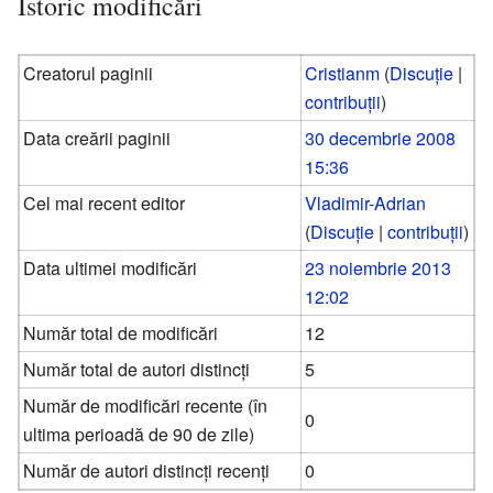
Istoric modificări
Creatorul paginii
Cristianm
(
Discuție
|
contribuții
)
Data creării paginii
30 decembrie 2008
15:36
Cel mai recent editor
Vladimir-Adrian
(
Discuție
|
contribuții
)
Data ultimei modificări
23 noiembrie 2013
12:02
Număr total de modificări
12
Număr total de autori distincți
5
Număr de modificări recente (în
0
ultima perioadă de 90 de zile)
Număr de autori distincți recenți
0