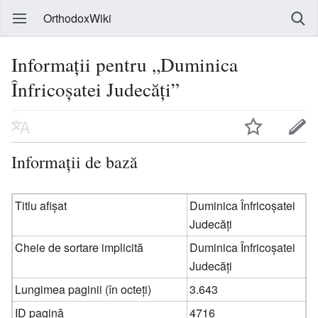
OrthodoxWiki
Informații pentru „Duminica
Înfricoșatei Judecăți”
Informații de bază
Titlu afișat
Duminica Înfricoșatei
Judecăți
Cheie de sortare implicită
Duminica Înfricoșatei
Judecăți
Lungimea paginii (în octeți)
3.643
ID pagină
4716