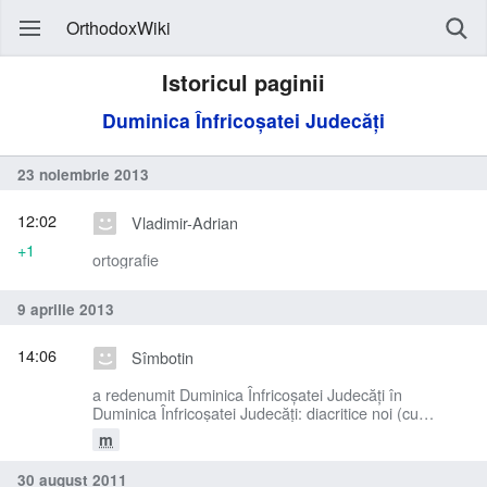
OrthodoxWiki
Istoricul paginii
Duminica Înfricoșatei Judecăți
23 noiembrie 2013
12:02
Vladimir-Adrian
+1
ortografie
9 aprilie 2013
14:06
Sîmbotin
a redenumit Duminica Înfricoşatei Judecăţi în
Duminica Înfricoșatei Judecăți: diacritice noi (cu
virgulă)
m
30 august 2011