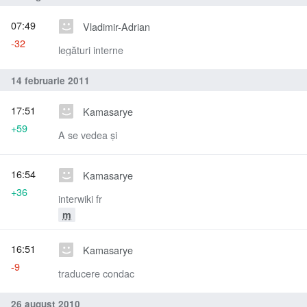
07:49
Vladimir-Adrian
-32
legături interne
14 februarie 2011
17:51
Kamasarye
+59
A se vedea și
16:54
Kamasarye
+36
interwiki fr
m
16:51
Kamasarye
-9
traducere condac
26 august 2010