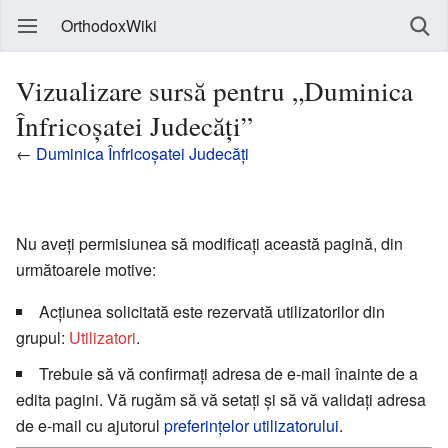
OrthodoxWiki
Vizualizare sursă pentru „Duminica
Înfricoșatei Judecăți”
←
Duminica Înfricoșatei Judecăți
Nu aveți permisiunea să modificați această pagină, din
următoarele motive:
Acțiunea solicitată este rezervată utilizatorilor din
grupul:
Utilizatori
.
Trebuie să vă confirmați adresa de e-mail înainte de a
edita pagini. Vă rugăm să vă setați și să vă validați adresa
de e-mail cu ajutorul
preferințelor utilizatorului
.