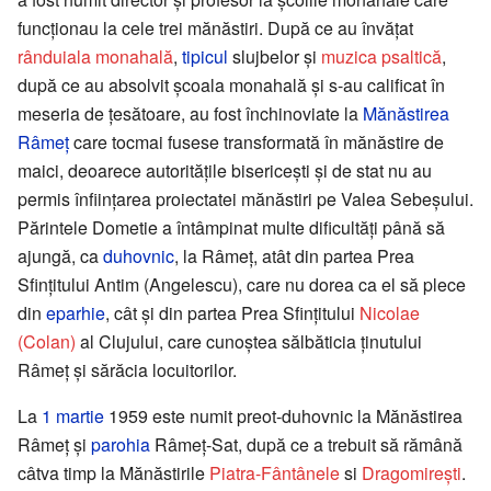
funcţionau la cele trei mănăstiri. După ce au învăţat
rânduiala monahală
,
tipicul
slujbelor şi
muzica psaltică
,
după ce au absolvit şcoala monahală şi s-au calificat în
meseria de ţesătoare, au fost închinoviate la
Mănăstirea
Râmeţ
care tocmai fusese transformată în mănăstire de
maici, deoarece autorităţile bisericeşti şi de stat nu au
permis înfiinţarea proiectatei mănăstiri pe Valea Sebeşului.
Părintele Dometie a întâmpinat multe dificultăţi până să
ajungă, ca
duhovnic
, la Râmeţ, atât din partea Prea
Sfinţitului Antim (Angelescu), care nu dorea ca el să plece
din
eparhie
, cât şi din partea Prea Sfinţitului
Nicolae
(Colan)
al Clujului, care cunoştea sălbăticia ţinutului
Râmeţ şi sărăcia locuitorilor.
La
1 martie
1959 este numit preot-duhovnic la Mănăstirea
Râmeţ şi
parohia
Râmeţ-Sat, după ce a trebuit să rămână
câtva timp la Mănăstirile
Piatra-Fântânele
si
Dragomireşti
.