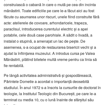
construiască o cabană în care o mută pe cea din incinta
mănăstirii. Toate edificiile pe care le-a făcut aici au fost
făcute cu asumarea unor riscuri, unele fiind construite fără
acte: atelierele de covoare, arhondaricele, trapeza,
paraclisul, introducerea curentului electric şi a apei
potabile, cele două case parohiale. A sădit o livadă, a
instalat o stupină, a amenajat un lac de peşte. De
asemenea, s-a ocupat de restaurarea bisericii vechi şi a
ajutat la înfiinţarea muzeului. A introdus cursa pe Valea
Mănăstirii, plătind biletele multă vreme pentru ca linia să
fie rentabilă.
Pe lângă activitatea administrativă şi gospodărească,
Părintele Dometie a acordat o importanţă deosebită
studiului. În anul 1972 s-a înscris la cursurile de doctorat în
teologie, la Institutul Teologic din Bucureşti, pe care le-a
terminat cu media 10, cu o lună înainte de sfârşitul său