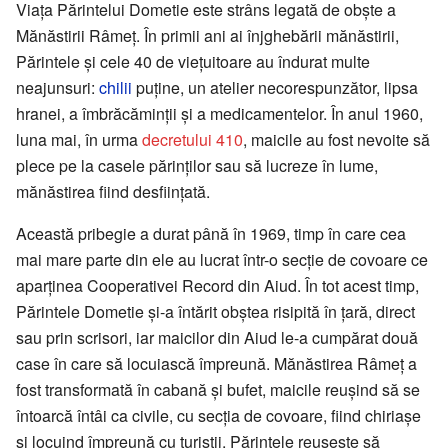
Viaţa Părintelui Dometie este strâns legată de obşte a
Mănăstirii Râmeţ. În primii ani ai înjghebării mănăstirii,
Părintele şi cele 40 de vieţuitoare au îndurat multe
neajunsuri:
chilii
puţine, un atelier necorespunzător, lipsa
hranei, a îmbrăcăminţii şi a medicamentelor. În anul 1960,
luna mai, în urma
decretului 410
, maicile au fost nevoite să
plece pe la casele părinţilor sau să lucreze în lume,
mănăstirea fiind desfiinţată.
Această pribegie a durat până în 1969, timp în care cea
mai mare parte din ele au lucrat într-o secţie de covoare ce
aparţinea Cooperativei Record din Aiud. În tot acest timp,
Părintele Dometie şi-a întărit obştea risipită în ţară, direct
sau prin scrisori, iar maicilor din Aiud le-a cumpărat două
case în care să locuiască împreună. Mănăstirea Râmeţ a
fost transformată în cabană şi bufet, maicile reuşind să se
întoarcă întâi ca civile, cu secţia de covoare, fiind chiriaşe
şi locuind împreună cu turiştii. Părintele reuşeşte să