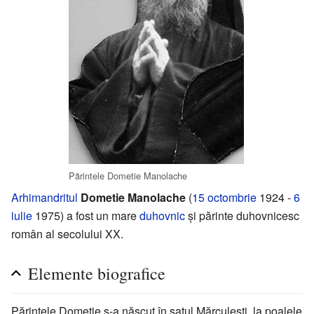
Părintele Dometie Manolache
Arhimandritul
Dometie Manolache
(
15 octombrie
1924 -
6
iulie
1975) a fost un mare
duhovnic
şi părinte duhovnicesc
român al secolului XX.
Elemente biografice
Părintele Dometie s-a născut în satul Mărculeşti, la poalele