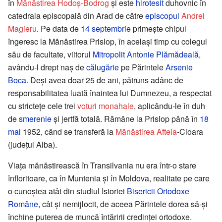
în
Mănăstirea Hodoş-Bodrog
şi este
hirotesit
duhovnic în
catedrala episcopală din Arad de către
episcopul
Andrei
Magieru
. Pe data de
14 septembrie
primeşte chipul
îngeresc la Mănăstirea Prislop, în acelaşi timp cu colegul
său de facultate, viitorul
Mitropolit
Antonie Plămădeală
,
avându-l drept naş de
călugărie
pe Părintele
Arsenie
Boca
. Deşi avea doar 25 de ani, pătruns adânc de
responsabilitatea luată înaintea lui Dumnezeu, a respectat
cu stricteţe cele trei
voturi monahale
, aplicându-le în duh
de
smerenie
şi jertfă totală. Rămâne la Prislop până în
18
mai
1952, când se transferă la
Mănăstirea Afteia
-Cioara
(judeţul Alba).
Viaţa mănăstirească în Transilvania nu era într-o stare
înfloritoare, ca în Muntenia şi în Moldova, realitate pe care
o cunoştea atât din studiul Istoriei
Bisericii Ortodoxe
Române
, cât şi nemijlocit, de aceea Părintele dorea să-şi
închine puterea de muncă întăririi credinţei ortodoxe.