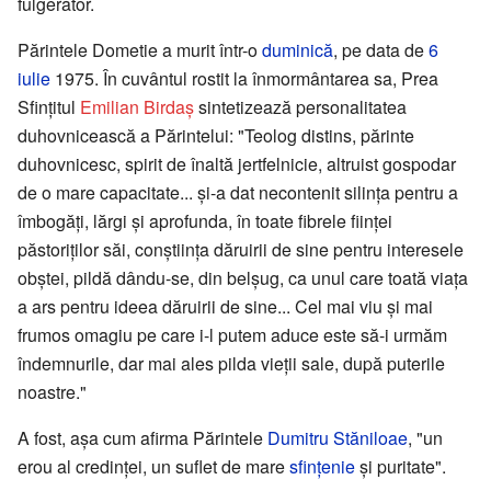
fulgerător.
Părintele Dometie a murit într-o
duminică
, pe data de
6
iulie
1975. În cuvântul rostit la înmormântarea sa, Prea
Sfinţitul
Emilian Birdaş
sintetizează personalitatea
duhovnicească a Părintelui: "Teolog distins, părinte
duhovnicesc, spirit de înaltă jertfelnicie, altruist gospodar
de o mare capacitate... şi-a dat necontenit silinţa pentru a
îmbogăţi, lărgi şi aprofunda, în toate fibrele fiinţei
păstoriţilor săi, conştiinţa dăruirii de sine pentru interesele
obştei, pildă dându-se, din belşug, ca unul care toată viaţa
a ars pentru ideea dăruirii de sine... Cel mai viu şi mai
frumos omagiu pe care i-l putem aduce este să-i urmăm
îndemnurile, dar mai ales pilda vieţii sale, după puterile
noastre."
A fost, aşa cum afirma Părintele
Dumitru Stăniloae
, "un
erou al credinţei, un suflet de mare
sfinţenie
şi puritate".