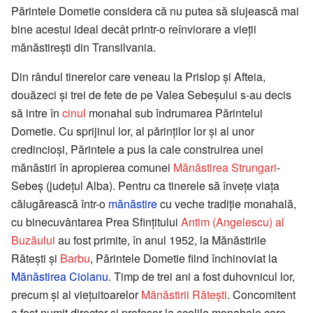
Părintele Dometie considera că nu putea să slujească mai
bine acestui ideal decât printr-o reînviorare a vieţii
mănăstireşti din Transilvania.
Din rândul tinerelor care veneau la Prislop şi Afteia,
douăzeci şi trei de fete de pe Valea Sebeşului s-au decis
să intre în
cinul
monahal sub îndrumarea Părintelui
Dometie. Cu sprijinul lor, al părinţilor lor şi al unor
credincioşi, Părintele a pus la cale construirea unei
mănăstiri în apropierea comunei
Mănăstirea Strungari
-
Sebeş (judeţul Alba). Pentru ca tinerele să înveţe viaţa
călugărească într-o
mănăstire
cu veche tradiţie monahală,
cu binecuvântarea Prea Sfinţitului
Antim (Angelescu) al
Buzăului
au fost primite, în anul 1952, la Mănăstirile
Răteşti şi
Barbu
, Părintele Dometie fiind închinoviat la
Mănăstirea Ciolanu
. Timp de trei ani a fost duhovnicul lor,
precum şi al vieţuitoarelor
Mănăstirii Răteşti
. Concomitent
a fost numit director şi profesor la şcolile monahale care