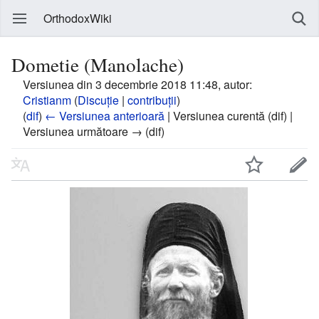
OrthodoxWiki
Dometie (Manolache)
Versiunea din 3 decembrie 2018 11:48, autor:
Cristianm
(
Discuție
|
contribuții
)
(
dif
)
← Versiunea anterioară
| Versiunea curentă (dif) |
Versiunea următoare → (dif)