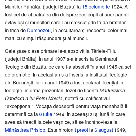
Munţilor Pănătău (judeţul Buzău) la
15 octombrie
1924. A
fost cel de-al patrulea din doisprezece copii ai unor părinţi
evlavioşi şi muncitori care l-au crescut prin truda braţelor,
în frica de
Dumnezeu
, în ascultarea şi respectul celor mai
mari, cu simţul răspunderii şi al muncii.
Cele şase clase primare le-a absolvit la Târlele-Filiu
(judeţul Brăila). În anul 1937 s-a înscris la Seminarul
Teologic din Buzău, pe care l-a absolvit în anul 1945 ca şef
de promoţie. În acelaşi an s-a înscris la Institutul Teologic
din Bucureşti, iar în anul 1949 a fost declarat licenţiat în
teologie, în urma prezentării tezei de licenţă
Mărturisirea
Ortodoxă a lui Petru Movilă
, notată cu calificativul
"excepţional". Vocaţia deosebită pentru viaţa monahală îl
determină ca la
6 iulie
1949, în aceeaşi zi şi lună în care
avea să treacă la cele veşnice, să se închinovieze la
Mănăstirea Prislop
. Este hirotonit
preot
la
6 august
1949,