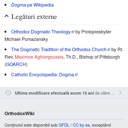
Dogma
pe Wikipedia
Legături externe
Orthodox Dogmatic Theology
by Protopresbyter
Michael Pomazansky
The Dogmatic Tradition of the Orthodox Church
by Rt.
Rev.
Maximos Aghiorgoussis
, Th.D., Bishop of Pittsburgh
(
GOARCH
)
Catholic Encyclopedia: Dogma
de către
Vladimir-
Ultima modificare efectuată acum 15 ani
OrthodoxWiki
Conținutul este disponibil sub
GFDL / CC by-sa
, exceptând