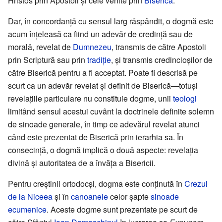
Hristos prin Apostoli şi cele venite prin
Biserică
.
Dar, în concordanţă cu sensul larg răspândit, o dogmă este
acum înţeleasă ca fiind un adevăr de credinţă sau de
morală, revelat de
Dumnezeu
, transmis de către Apostoli
prin Scriptură sau prin
tradiţie
, şi transmis credincioşilor de
către Biserică pentru a fi acceptat. Poate fi descrisă pe
scurt ca un adevăr revelat şi definit de Biserică—totuşi
revelaţiile particulare nu constituie dogme, unii
teologi
limitând sensul acestui cuvânt la doctrinele definite solemn
de sinoade generale, în timp ce adevărul revelat atunci
când este prezentat de Biserică prin ierarhia sa. În
consecinţă, o dogmă implică o două aspecte: revelaţia
divină şi autoritatea de a învăţa a Bisericii.
Pentru creştinii ortodocşi, dogma este conţinută în
Crezul
de la Niceea
şi în
canoanele
celor şapte
sinoade
ecumenice
. Aceste dogme sunt prezentate pe scurt de