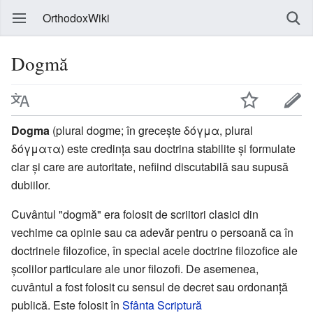
OrthodoxWiki
Dogmă
Dogma
(plural dogme; în greceşte δόγμα, plural
δόγματα) este credinţa sau doctrina stabilite şi formulate
clar şi care are autoritate, nefiind discutabilă sau supusă
dubiilor.
Cuvântul "dogmă" era folosit de scriitori clasici din
vechime ca opinie sau ca adevăr pentru o persoană ca în
doctrinele filozofice, în special acele doctrine filozofice ale
şcolilor particulare ale unor filozofi. De asemenea,
cuvântul a fost folosit cu sensul de decret sau ordonanţă
publică. Este folosit în
Sfânta Scriptură