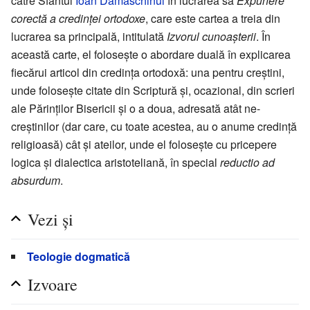
către Sfântul
Ioan Damaschinul
în lucrarea sa
Expunere
corectă a credinţei ortodoxe
, care este cartea a treia din
lucrarea sa principală, intitulată
Izvorul cunoaşterii
. În
această carte, el foloseşte o abordare duală în explicarea
fiecărui articol din credinţa ortodoxă: una pentru creştini,
unde foloseşte citate din Scriptură şi, ocazional, din scrieri
ale Părinţilor Bisericii şi o a doua, adresată atât ne-
creştinilor (dar care, cu toate acestea, au o anume credinţă
religioasă) cât şi ateilor, unde el foloseşte cu pricepere
logica şi dialectica aristoteliană, în special
reductio ad
absurdum
.
Vezi şi
Teologie dogmatică
Izvoare