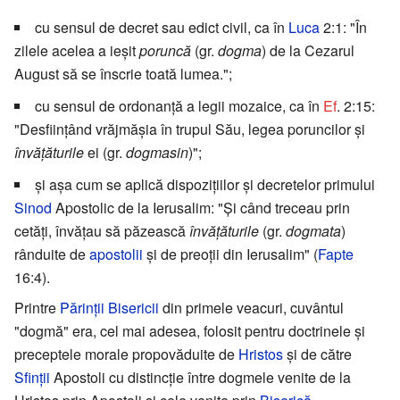
cu sensul de decret sau edict civil, ca în
Luca
2:1: "În
zilele acelea a ieşit
poruncă
(gr.
dogma
) de la Cezarul
August să se înscrie toată lumea.";
cu sensul de ordonanţă a legii mozaice, ca în
Ef
. 2:15:
"Desfiinţând vrăjmăşia în trupul Său, legea poruncilor şi
învăţăturile
ei (gr.
dogmasin
)";
şi aşa cum se aplică dispoziţiilor şi decretelor primului
Sinod
Apostolic de la Ierusalim: "Şi când treceau prin
cetăţi, învăţau să păzească
învăţăturile
(gr.
dogmata
)
rânduite de
apostolii
şi de preoţii din Ierusalim" (
Fapte
16:4).
Printre
Părinţii Bisericii
din primele veacuri, cuvântul
"dogmă" era, cel mai adesea, folosit pentru doctrinele şi
preceptele morale propovăduite de
Hristos
şi de către
Sfinţii
Apostoli cu distincţie între dogmele venite de la