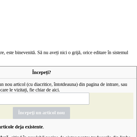
, este binevenită. Să nu aveți nici o grijă, orice editare în sistemul
Începeți?
 un nou articol (cu
diacritice
, întotdeauna) din pagina de intrare, sau
care le vizitați, fie chiar de aici.
articole deja existente
.