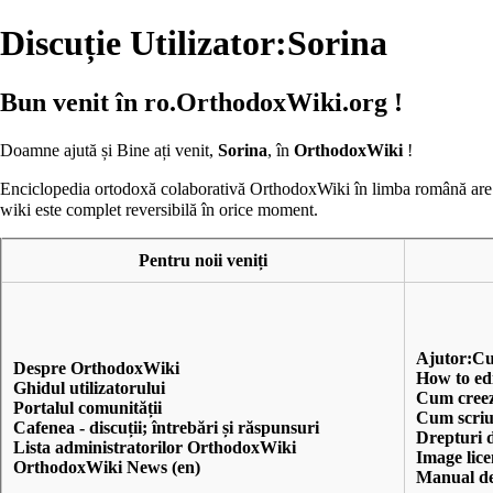
Discuție Utilizator:Sorina
Bun venit în ro.OrthodoxWiki.org !
Doamne ajută și Bine ați venit,
Sorina
, în
OrthodoxWiki
!
Enciclopedia ortodoxă colaborativă OrthodoxWiki în limba română ar
wiki este complet reversibilă în orice moment.
Pentru noii veniți
Ajutor:Cu
Despre OrthodoxWiki
How to edi
Ghidul utilizatorului
Cum creez
Portalul comunității
Cum scriu
Cafenea
- discuții; întrebări și răspunsuri
Drepturi 
Lista administratorilor OrthodoxWiki
Image lice
OrthodoxWiki News (en)
Manual de 