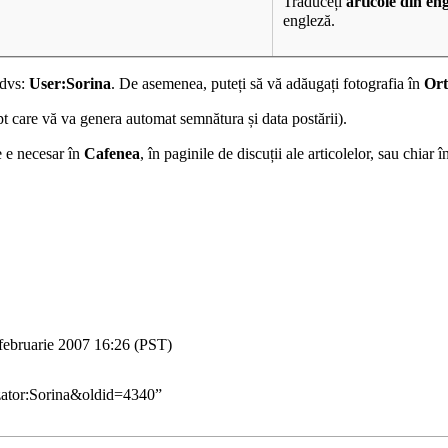
Traduceți
articole din en
engleză
.
 dvs:
User:Sorina
. De asemenea, puteți să vă adăugați fotografia în
Or
ipt care vă va genera automat semnătura și data postării).
ce e necesar în
Cafenea
, în paginile de discuții ale articolelor, sau chiar 
februarie 2007 16:26 (PST)
izator:Sorina&oldid=4340
”