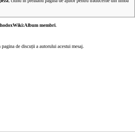
gleză
, citind în prealabil pagina de
ajutor pentru traducerile din limba
thodoxWiki:Album membri
.
în pagina de discuții a autorului acestui mesaj.