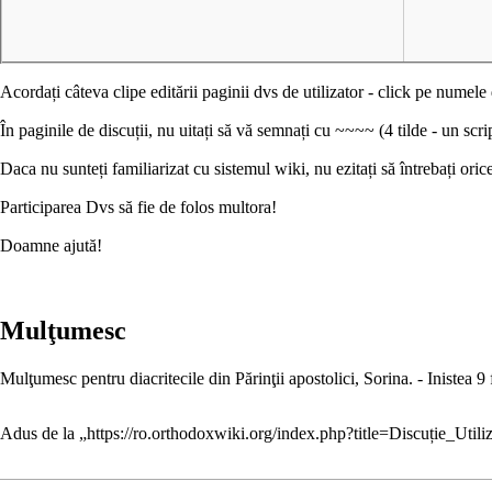
Acordați câteva clipe editării paginii dvs de utilizator - click pe numele
În paginile de discuții, nu uitați să vă semnați cu ~~~~ (4 tilde - un scr
Daca nu sunteți familiarizat cu sistemul wiki, nu ezitați să întrebați ori
Participarea Dvs să fie de folos multora!
Doamne ajută!
Mulţumesc
Mulţumesc pentru diacritecile din
Părinţii apostolici
, Sorina. -
Inistea
9 
Adus de la „
https://ro.orthodoxwiki.org/index.php?title=Discuție_Util