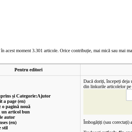
e în acest moment
3.301
articole
. Orice contribuție, mai mică sau mai mare
Pentru editori
Dacă doriți, începeți deja
din linkurile articolelor pe 
prins
și
Categorie:Ajutor
t a page (en)
 o pagină nouă
 un articol bun
de autor
Îmbogățiți (sau corectați)
nses (en)
stil