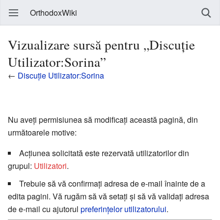
OrthodoxWiki
Vizualizare sursă pentru „Discuție
Utilizator:Sorina”
←
Discuție Utilizator:Sorina
Nu aveți permisiunea să modificați această pagină, din
următoarele motive:
Acțiunea solicitată este rezervată utilizatorilor din
grupul:
Utilizatori
.
Trebuie să vă confirmați adresa de e-mail înainte de a
edita pagini. Vă rugăm să vă setați și să vă validați adresa
de e-mail cu ajutorul
preferințelor utilizatorului
.