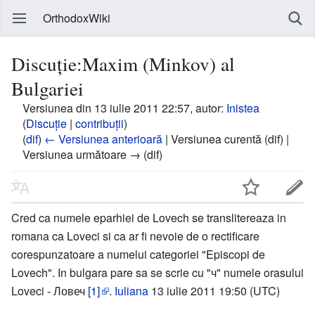
OrthodoxWiki
Discuție:Maxim (Minkov) al
Bulgariei
Versiunea din 13 iulie 2011 22:57, autor:
Inistea
(
Discuție
|
contribuții
)
(
dif
)
← Versiunea anterioară
| Versiunea curentă (dif) |
Versiunea următoare → (dif)
Cred ca numele eparhiei de Lovech se translitereaza in
romana ca Loveci si ca ar fi nevoie de o rectificare
corespunzatoare a numelui categoriei "Episcopi de
Lovech". In bulgara pare sa se scrie cu "ч" numele orasului
Loveci - Ловеч
[1]
.
Iuliana
13 iulie 2011 19:50 (UTC)