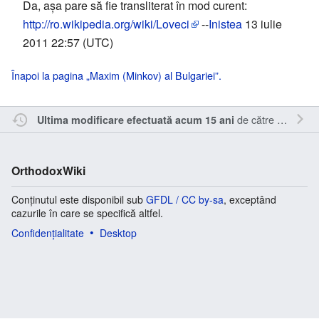
Da, așa pare să fie transliterat în mod curent:
http://ro.wikipedia.org/wiki/Loveci
--
Inistea
13 iulie
2011 22:57 (UTC)
Înapoi la pagina „Maxim (Minkov) al Bulgariei”.
de către
Inistea
.
Ultima modificare efectuată acum 15 ani
OrthodoxWiki
Conținutul este disponibil sub
GFDL / CC by-sa
, exceptând
cazurile în care se specifică altfel.
Confidențialitate
Desktop