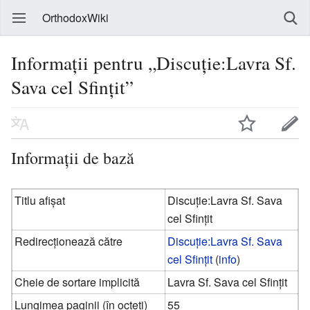
OrthodoxWiki
Informații pentru „Discuție:Lavra Sf.
Sava cel Sfinţit”
Informații de bază
Titlu afișat
Discuție:Lavra Sf. Sava
cel Sfinţit
Redirecționează către
Discuție:Lavra Sf. Sava
cel Sfințit
(
info
)
Cheie de sortare implicită
Lavra Sf. Sava cel Sfinţit
Lungimea paginii (în octeți)
55