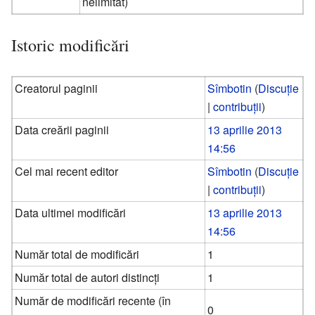
nelimitat)
Istoric modificări
Creatorul paginii
Sîmbotin
(
Discuție
|
contribuții
)
Data creării paginii
13 aprilie 2013
14:56
Cel mai recent editor
Sîmbotin
(
Discuție
|
contribuții
)
Data ultimei modificări
13 aprilie 2013
14:56
Număr total de modificări
1
Număr total de autori distincți
1
Număr de modificări recente (în
0