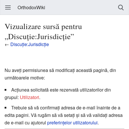
OrthodoxWiki
Vizualizare sursă pentru
„Discuție:Jurisdicție”
←
Discuție:Jurisdicție
Nu aveți permisiunea să modificați această pagină, din
următoarele motive:
Acțiunea solicitată este rezervată utilizatorilor din
grupul:
Utilizatori
.
Trebuie să vă confirmați adresa de e-mail înainte de a
edita pagini. Vă rugăm să vă setați și să vă validați adresa
de e-mail cu ajutorul
preferințelor utilizatorului
.