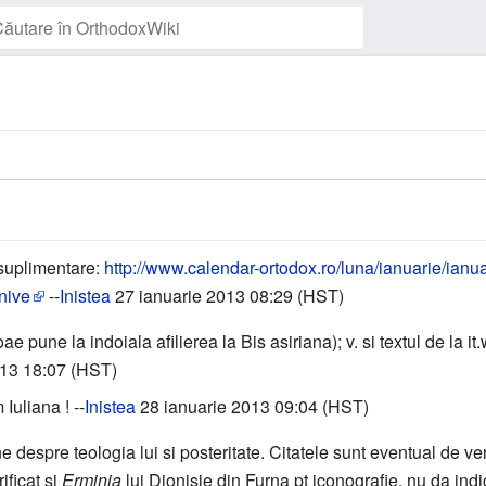
Urmărește pagina
i suplimentare:
http://www.calendar-ortodox.ro/luna/ianuarie/ianu
inive
--
Inistea
27 ianuarie 2013 08:29 (HST)
oae pune la indoiala afilierea la Bis asiriana); v. si textul de la i
013 18:07 (HST)
Iuliana ! --
Inistea
28 ianuarie 2013 09:04 (HST)
ne despre teologia lui si posteritate. Citatele sunt eventual de ver
ificat si
Erminia
lui Dionisie din Furna pt iconografie, nu da indi