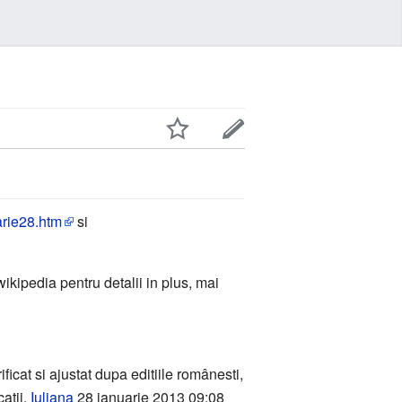
arie28.htm
si
t.wikipedia pentru detalii in plus, mai
ificat si ajustat dupa editiile românesti,
catii.
Iuliana
28 ianuarie 2013 09:08