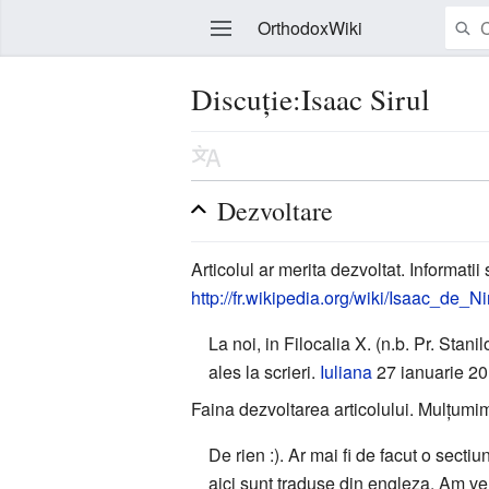
OrthodoxWiki
Discuție:Isaac Sirul
Modificare
Dezvoltare
Articolul ar merita dezvoltat. Informati
http://fr.wikipedia.org/wiki/Isaac_de_N
La noi, in Filocalia X. (n.b. Pr. Stanil
ales la scrieri.
Iuliana
27 ianuarie 2
Faina dezvoltarea articolului. Mulțumim 
De rien :). Ar mai fi de facut o sectiu
aici sunt traduse din engleza. Am ver