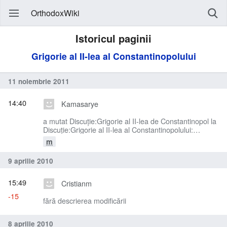
OrthodoxWiki
Istoricul paginii
Grigorie al II-lea al Constantinopolului
11 noiembrie 2011
14:40
Kamasarye
a mutat Discuţie:Grigorie al II-lea de Constantinopol la
Discuţie:Grigorie al II-lea al Constantinopolului:
uniformizare
m
9 aprilie 2010
15:49
Cristianm
-15
fără descrierea modificării
8 aprilie 2010