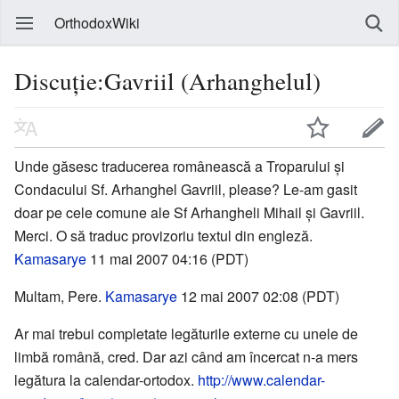
OrthodoxWiki
Discuție:Gavriil (Arhanghelul)
Unde găsesc traducerea românească a Troparului și
Condacului Sf. Arhanghel Gavriil, please? Le-am gasit
doar pe cele comune ale Sf Arhangheli Mihail și Gavriil.
Merci. O să traduc provizoriu textul din engleză.
Kamasarye
11 mai 2007 04:16 (PDT)
Multam, Pere.
Kamasarye
12 mai 2007 02:08 (PDT)
Ar mai trebui completate legăturile externe cu unele de
limbă română, cred. Dar azi când am încercat n-a mers
legătura la calendar-ortodox.
http://www.calendar-