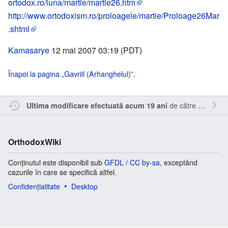
ortodox.ro/luna/martie/martie26.htm
http://www.ortodoxism.ro/proloagele/martie/Proloage26Mar
.shtml
Kamasarye
12 mai 2007 03:19 (PDT)
Înapoi la pagina „Gavriil (Arhanghelul)”.
de către
Kamasar
Ultima modificare efectuată acum 19 ani
OrthodoxWiki
Conținutul este disponibil sub
GFDL / CC by-sa
, exceptând
cazurile în care se specifică altfel.
Confidențialitate
Desktop