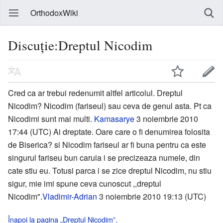
OrthodoxWiki
Discuție:Dreptul Nicodim
Cred ca ar trebui redenumit altfel articolul. Dreptul
Nicodim? Nicodim (fariseul) sau ceva de genul asta. Pt ca
Nicodimi sunt mai multi.
Kamasarye
3 noiembrie 2010
17:44 (UTC) Ai dreptate. Oare care o fi denumirea folosita
de Biserica? si Nicodim fariseul ar fi buna pentru ca este
singurul fariseu bun caruia i se precizeaza numele, din
cate stiu eu. Totusi parca i se zice dreptul Nicodim, nu stiu
sigur, mie imi spune ceva cunoscut ,,dreptul
Nicodim".
Vladimir-Adrian
3 noiembrie 2010 19:13 (UTC)
Înapoi la pagina „Dreptul Nicodim”.