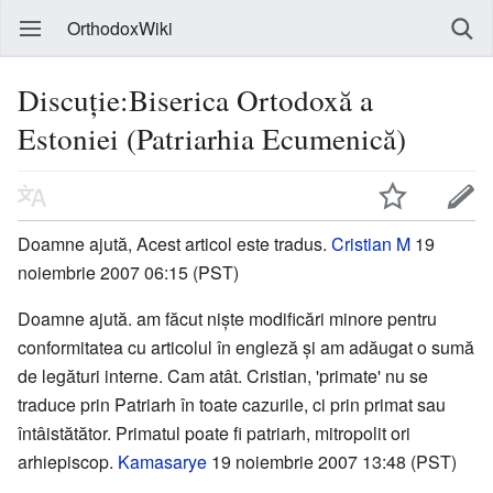
OrthodoxWiki
Discuție:Biserica Ortodoxă a
Estoniei (Patriarhia Ecumenică)
Doamne ajută, Acest articol este tradus.
Cristian M
19
noiembrie 2007 06:15 (PST)
Doamne ajută. am făcut niște modificări minore pentru
conformitatea cu articolul în engleză și am adăugat o sumă
de legături interne. Cam atât. Cristian, 'primate' nu se
traduce prin Patriarh în toate cazurile, ci prin primat sau
întâistătător. Primatul poate fi patriarh, mitropolit ori
arhiepiscop.
Kamasarye
19 noiembrie 2007 13:48 (PST)