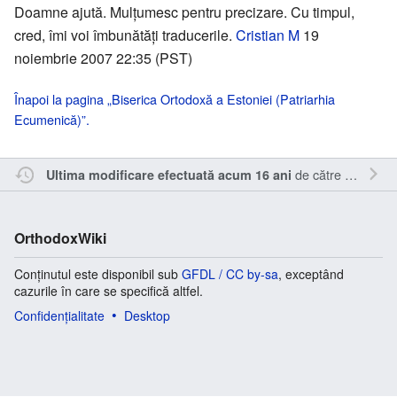
Doamne ajută. Mulţumesc pentru precizare. Cu timpul,
cred, îmi voi îmbunătăţi traducerile.
Cristian M
19
noiembrie 2007 22:35 (PST)
Înapoi la pagina „Biserica Ortodoxă a Estoniei (Patriarhia
Ecumenică)”.
de către
Kamasar
Ultima modificare efectuată acum 16 ani
OrthodoxWiki
Conținutul este disponibil sub
GFDL / CC by-sa
, exceptând
cazurile în care se specifică altfel.
Confidențialitate
Desktop