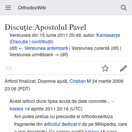
OrthodoxWiki
Discuție:Apostolul Pavel
Versiunea din 15 iunie 2011 20:48, autor:
Kamasarye
(
Discuție
|
contribuții
)
(
dif
)
← Versiunea anterioară
| Versiunea curentă (dif) |
Versiunea următoare → (dif)
Articol finalizat, Doamne ajută,
Cristian M
24 martie 2008
23:06 (PDT)
Acest articol duce lipsa acuta de date concrete... --
Inistea
14 aprilie 2011 20:16 (UTC)
Am putea prelua cu precautie si orthodoxwikiza
fragmente din
articolul dedicat
de pe Wikipedia, care
e mai descriptiv. Ce parere aveti?
Iuliana
15 iunie