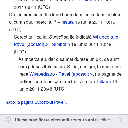
2011 09:41 (UTC)
Da, eu cred ca ar fi o idee buna daca nu se face in bloc,
ci cum spui. Incerci tu ? --
Inistea
15 iunie 2011 10:15
(UTC)
Corect ar fi ca la „
Surse
” sa fie indicată
Wikipedia.ro -
Pavel (apostol)
--
Sîmbotin
15 iunie 2011 10:48
(UTC)
As incerca eu, dar o sa mai dureze un pic, ca sunt
cam prinsa zilele astea. Si da, desigur, la surse am
trece
Wikipedia.ro - Pavel (apostol)
, nu pagina de
redirectionare pe care am indicat-o eu.
Iuliana
15
iunie 2011 20:48 (UTC)
Înapoi la pagina „Apostolul Pavel”.
de către
Kamasar
Ultima modificare efectuată acum 15 ani