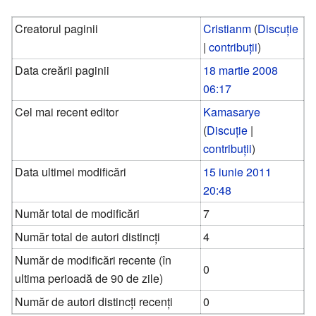
Creatorul paginii
Cristianm
(
Discuție
|
contribuții
)
Data creării paginii
18 martie 2008
06:17
Cel mai recent editor
Kamasarye
(
Discuție
|
contribuții
)
Data ultimei modificări
15 iunie 2011
20:48
Număr total de modificări
7
Număr total de autori distincți
4
Număr de modificări recente (în
0
ultima perioadă de 90 de zile)
Număr de autori distincți recenți
0