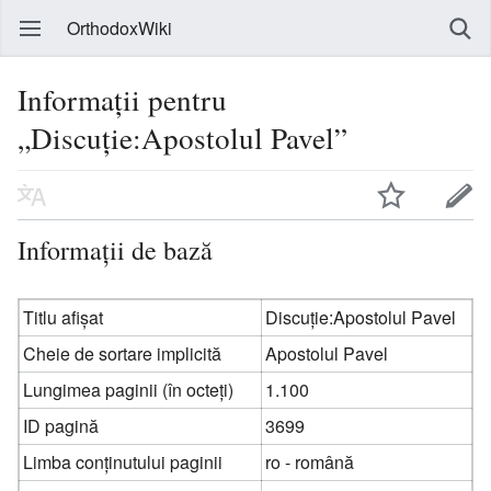
OrthodoxWiki
Informații pentru
„Discuție:Apostolul Pavel”
Informații de bază
Titlu afișat
Discuție:Apostolul Pavel
Cheie de sortare implicită
Apostolul Pavel
Lungimea paginii (în octeți)
1.100
ID pagină
3699
Limba conținutului paginii
ro - română