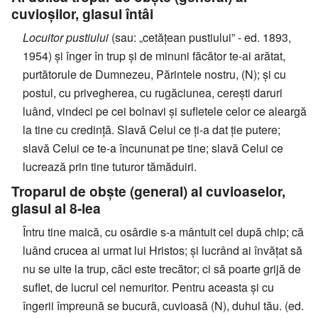
cuvioșilor, glasul întâi
Locuitor pustiului
(sau: „cetățean pustiului” - ed. 1893,
1954) și înger în trup și de minuni făcător te-ai arătat,
purtătorule de Dumnezeu, Părintele nostru, (N); și cu
postul, cu privegherea, cu rugăciunea, cerești daruri
luând, vindeci pe cei bolnavi și sufletele celor ce aleargă
la tine cu credință. Slavă Celui ce ți-a dat ție putere;
slavă Celui ce te-a încununat pe tine; slavă Celui ce
lucrează prin tine tuturor tămăduiri.
Troparul de obște (general) al cuvioaselor,
glasul al 8-lea
Întru tine maică, cu osârdie s-a mântuit cel după chip; că
luând crucea ai urmat lui Hristos; și lucrând ai învățat să
nu se uite la trup, căci este trecător; ci să poarte grijă de
suflet, de lucrul cel nemuritor. Pentru aceasta și cu
îngerii împreună se bucură, cuvioasă (N), duhul tău. (ed.