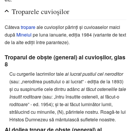
Troparele cuvioșilor
Câteva
tropare
ale cuvioșilor părinți și cuvioaselor maici
după
Mineiul
pe luna ianuarie, ediția 1984 (variante de text
de la alte ediții între paranteze).
Troparul de obște (general) al cuvioșilor, glas
8
Cu curgerile lacrimilor tale
ai lucrat pustiul cel neroditor
(sau: „nerodirea pustiului o ai lucrat” - ediția de la 1893)
și cu suspinurile cele dintru adânc
ai făcut ostenelile tale
însutit roditoare
(sau: „întru însutite osteneli, ai făcut-o
roditoare” - ed. 1954); și te-ai făcut luminător lumii,
strălucind cu minunile, (N), părintele nostru. Roagă-te lui
Hristos Dumnezeu să mântuiască sufletele noastre.
Al doilea tropar de obște (general) al