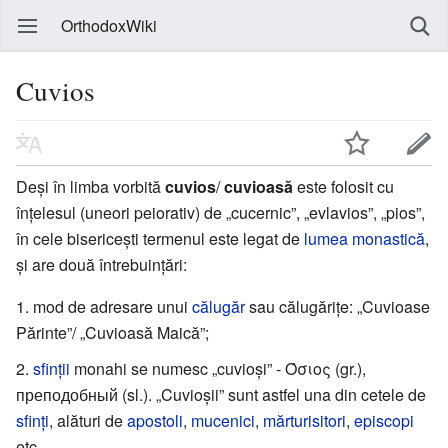
OrthodoxWiki
Cuvios
Deși în limba vorbită
cuvios
/
cuvioasă
este folosit cu
înțelesul (uneori peiorativ) de „cucernic”, „evlavios”, „pios”,
în cele bisericești termenul este legat de
lumea monastică
,
și are două întrebuințări:
mod de adresare unui
călugăr
sau călugărițe: „Cuvioase
Părinte”/ „Cuvioasă Maică”;
sfinții
monahi se numesc „cuvioși” - Όσιος (gr.),
преподобный (sl.). „Cuvioșii” sunt astfel una din cetele de
sfinți
, alături de
apostoli
,
mucenici
,
mărturisitori
,
episcopi
etc.