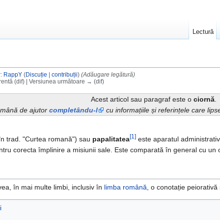
Lectură
r:
RappY
(
Discuție
|
contribuții
)
(Adăugare legătură)
entă (dif) | Versiunea următoare → (dif)
Acest articol sau paragraf este o
ciornă
.
o mână de ajutor
completându-l
cu informațiile și referințele care lip
[1]
 în trad. "Curtea romană") sau
papalitatea
este aparatul administrati
tru corecta împlinire a misiunii sale. Este comparată în general cu un
ea, în mai multe limbi, inclusiv în
limba română
, o conotație peiorativă
i