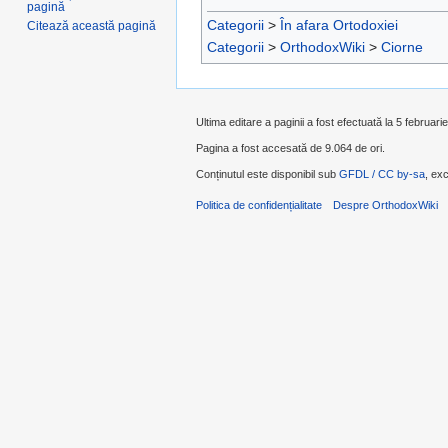
pagină
Categorii
>
În afara Ortodoxiei
Citează această pagină
Categorii
>
OrthodoxWiki
>
Ciorne
Ultima editare a paginii a fost efectuată la 5 februari
Pagina a fost accesată de 9.064 de ori.
Conținutul este disponibil sub
GFDL / CC by-sa
, exc
Politica de confidențialitate
Despre OrthodoxWiki