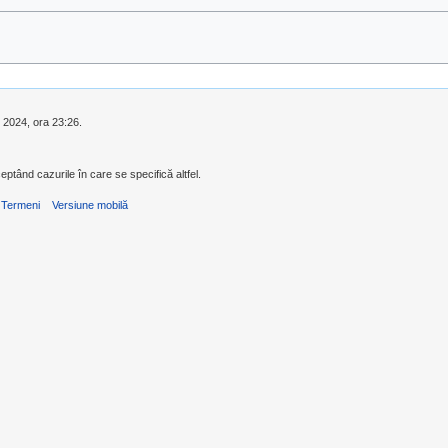
e 2024, ora 23:26.
eptând cazurile în care se specifică altfel.
Termeni
Versiune mobilă