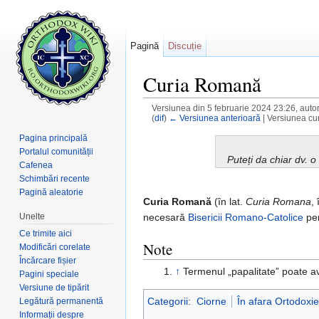
Pagină
Discuție
Curia Romană
Versiunea din 5 februarie 2024 23:26, auto
(
dif
)
← Versiunea anterioară
| Versiunea cur
Salt la:
navigare
,
căutare
Pagina principală
Portalul comunității
Puteți da chiar dv. 
Cafenea
Schimbări recente
Pagină aleatorie
Curia Romană
(în lat.
Curia Romana
,
necesară
Bisericii Romano-Catolice
pen
Unelte
Ce trimite aici
Note
Modificări corelate
Încărcare fișier
↑
Termenul „papalitate” poate av
Pagini speciale
Versiune de tipărit
Categorii
:
Ciorne
În afara Ortodoxie
Legătură permanentă
Informații despre