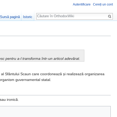
Autentificare
Cereți un cont
Căutare
Sursă pagină
Istoric
sesc pentru a-l transforma într-un articol adevărat.
v al Sfântului Scaun care coordonează și realizează organizarea
 organism guvernamental statal.
 sau ironică.