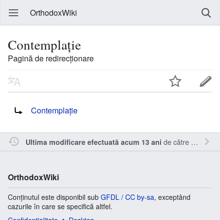
OrthodoxWiki
Contemplaţie
Pagină de redirecționare
Redirecționare către:
Contemplație
de către
Sîmbotin
Ultima modificare efectuată acum 13 ani
OrthodoxWiki
Conținutul este disponibil sub
GFDL / CC by-sa
, exceptând
cazurile în care se specifică altfel.
Confidențialitate
Desktop