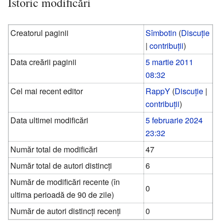
Istoric modificări
Creatorul paginii
Sîmbotin
(
Discuție
|
contribuții
)
Data creării paginii
5 martie 2011
08:32
Cel mai recent editor
RappY
(
Discuție
|
contribuții
)
Data ultimei modificări
5 februarie 2024
23:32
Număr total de modificări
47
Număr total de autori distincți
6
Număr de modificări recente (în
0
ultima perioadă de 90 de zile)
Număr de autori distincți recenți
0