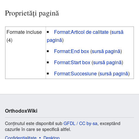
Proprietăți pagină
Formate incluse
Format:Articol de calitate
(
sursă
(4)
pagină
)
Format:End box
(
sursă pagină
)
Format:Start box
(
sursă pagină
)
Format:Succesiune
(
sursă pagină
)
OrthodoxWiki
Conținutul este disponibil sub
GFDL / CC by-sa
, exceptând
cazurile în care se specifică altfel.
Confidențialitate
Desktop