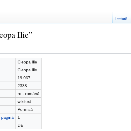
Lectură
eopa Ilie”
Cleopa Ilie
Cleopa Ilie
19.067
2338
ro - română
wikitext
Permisă
ă pagină
1
Da