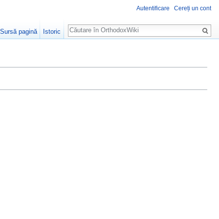
Autentificare
Cereți un cont
Căutare
Sursă pagină
Istoric