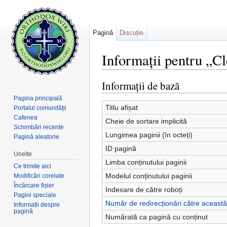
Pagină
Discuție
Informații pentru „Cl
Salt la:
navigare
,
căutare
Informații de bază
Pagina principală
Titlu afișat
Portalul comunității
Cafenea
Cheie de sortare implicită
Schimbări recente
Lungimea paginii (în octeți)
Pagină aleatorie
ID pagină
Unelte
Limba conținutului paginii
Ce trimite aici
Modelul conținutului paginii
Modificări corelate
Încărcare fișier
Indexare de către roboți
Pagini speciale
Număr de redirecționări către aceast
Informații despre
pagină
Numărată ca pagină cu conținut