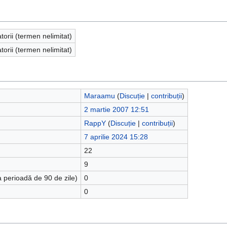
atorii (termen nelimitat)
atorii (termen nelimitat)
Maraamu
(
Discuție
|
contribuții
)
2 martie 2007 12:51
RappY
(
Discuție
|
contribuții
)
7 aprilie 2024 15:28
22
9
a perioadă de 90 de zile)
0
0