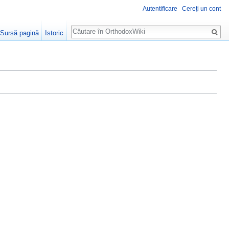
Autentificare
Cereți un cont
Căutare
Sursă pagină
Istoric