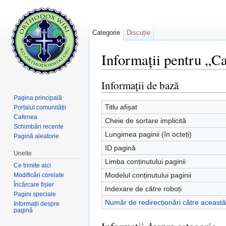
Categorie
Discuție
Informații pentru „C
Salt la:
navigare
,
căutare
Informații de bază
Pagina principală
Titlu afișat
Portalul comunității
Cafenea
Cheie de sortare implicită
Schimbări recente
Lungimea paginii (în octeți)
Pagină aleatorie
ID pagină
Unelte
Limba conținutului paginii
Ce trimite aici
Modelul conținutului paginii
Modificări corelate
Încărcare fișier
Indexare de către roboți
Pagini speciale
Număr de redirecționări către aceast
Informații despre
pagină