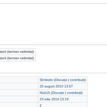
atorii (termen nelimitat)
atorii (termen nelimitat)
Sîmbotin
(
Discuție
|
contribuții
)
25 august 2010 13:57
Nick15
(
Discuție
|
contribuții
)
23 iulie 2014 13:19
2