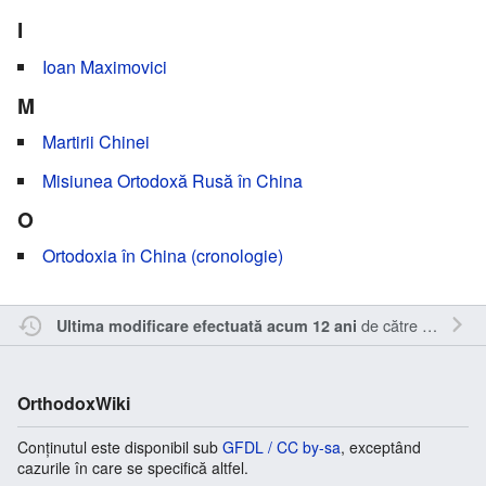
I
Ioan Maximovici
M
Martirii Chinei
Misiunea Ortodoxă Rusă în China
O
Ortodoxia în China (cronologie)
de către
Nick15
.
Ultima modificare efectuată acum 12 ani
OrthodoxWiki
Conținutul este disponibil sub
GFDL / CC by-sa
, exceptând
cazurile în care se specifică altfel.