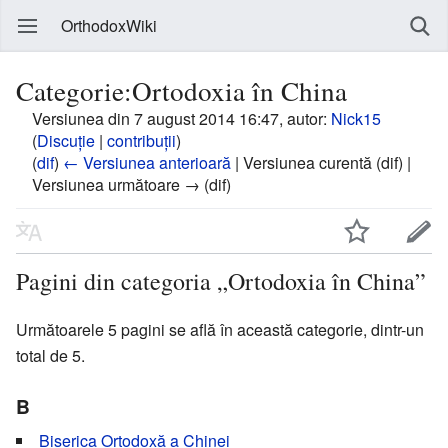
OrthodoxWiki
Categorie:Ortodoxia în China
Versiunea din 7 august 2014 16:47, autor:
Nick15
(
Discuție
|
contribuții
)
(
dif
)
← Versiunea anterioară
| Versiunea curentă (dif) |
Versiunea următoare → (dif)
Pagini din categoria „Ortodoxia în China”
Următoarele 5 pagini se află în această categorie, dintr-un
total de 5.
B
Biserica Ortodoxă a Chinei