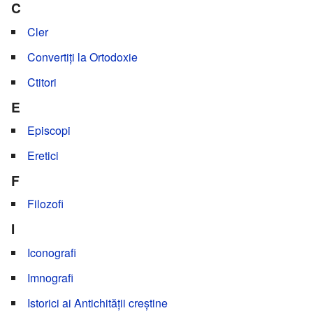
C
Cler
Convertiți la Ortodoxie
Ctitori
E
Episcopi
Eretici
F
Filozofi
I
Iconografi
Imnografi
Istorici ai Antichității creștine