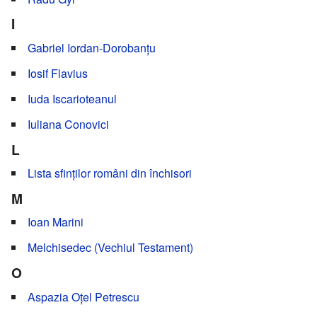
I
Gabriel Iordan-Dorobanțu
Iosif Flavius
Iuda Iscarioteanul
Iuliana Conovici
L
Lista sfinților români din închisori
M
Ioan Marini
Melchisedec (Vechiul Testament)
O
Aspazia Oțel Petrescu