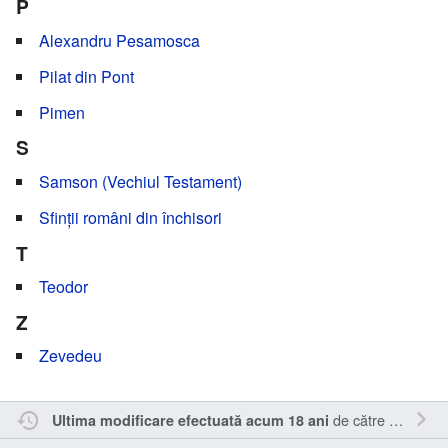
P
Alexandru Pesamosca
Pilat din Pont
Pimen
S
Samson (Vechiul Testament)
Sfinții români din închisori
T
Teodor
Z
Zevedeu
de către
Magda
.
Ultima modificare efectuată acum 18 ani