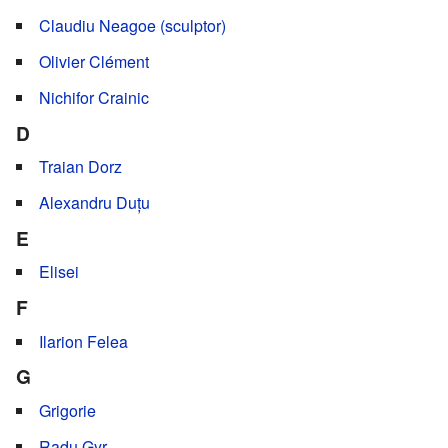
Claudiu Neagoe (sculptor)
Olivier Clément
Nichifor Crainic
D
Traian Dorz
Alexandru Duțu
E
Elisei
F
Ilarion Felea
G
Grigorie
Radu Gyr