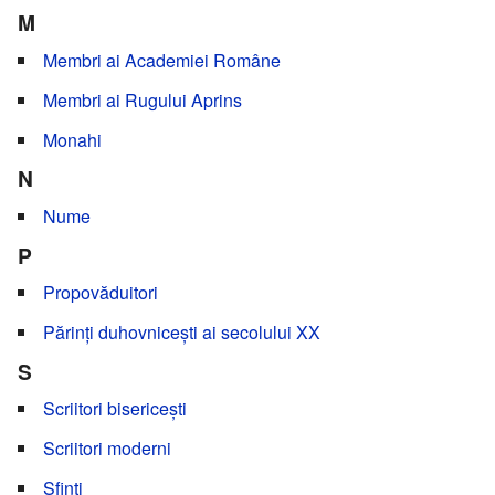
M
Membri ai Academiei Române
Membri ai Rugului Aprins
Monahi
N
Nume
P
Propovăduitori
Părinți duhovnicești ai secolului XX
S
Scriitori bisericești
Scriitori moderni
Sfinți