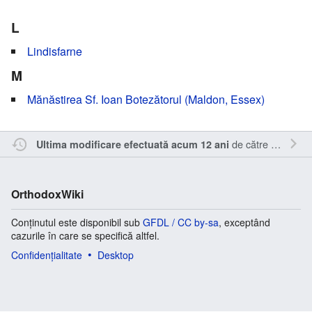
L
Lindisfarne
M
Mănăstirea Sf. Ioan Botezătorul (Maldon, Essex)
de către
Nick15
.
Ultima modificare efectuată acum 12 ani
OrthodoxWiki
Conținutul este disponibil sub
GFDL / CC by-sa
, exceptând
cazurile în care se specifică altfel.
Confidențialitate
Desktop