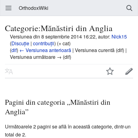
OrthodoxWiki
Categorie:Mănăstiri din Anglia
Versiunea din 8 septembrie 2014 16:22, autor:
Nick15
(
Discuție
|
contribuții
)
(+ cat)
(
dif
)
← Versiunea anterioară
| Versiunea curentă (dif) |
Versiunea următoare → (dif)
Pagini din categoria „Mănăstiri din
Anglia”
Următoarele 2 pagini se află în această categorie, dintr-un
total de 2.