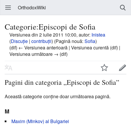
OrthodoxWiki
Categorie:Episcopi de Sofia
Versiunea din 2 iulie 2011 10:00, autor:
Inistea
(
Discuție
|
contribuții
)
(Pagină nouă:
Sofia
)
(dif) ← Versiunea anterioară | Versiunea curentă (dif) |
Versiunea următoare → (dif)
Pagini din categoria „Episcopi de Sofia”
Această categorie conține doar următoarea pagină.
M
Maxim (Minkov) al Bulgariei