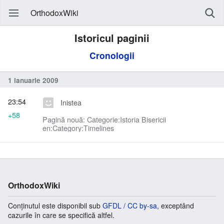
OrthodoxWiki
Istoricul paginii
Cronologii
1 ianuarie 2009
23:54
Inistea
+58
Pagină nouă: Categorie:Istoria Bisericii
en:Category:Timelines
OrthodoxWiki
Conținutul este disponibil sub
GFDL / CC by-sa
, exceptând
cazurile în care se specifică altfel.