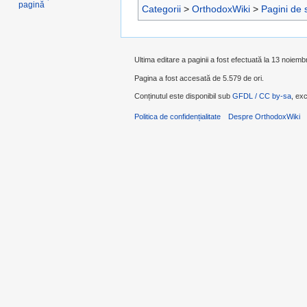
pagină
Categorii
>
OrthodoxWiki
>
Pagini de 
Ultima editare a paginii a fost efectuată la 13 noiemb
Pagina a fost accesată de 5.579 de ori.
Conținutul este disponibil sub
GFDL / CC by-sa
, exc
Politica de confidențialitate
Despre OrthodoxWiki