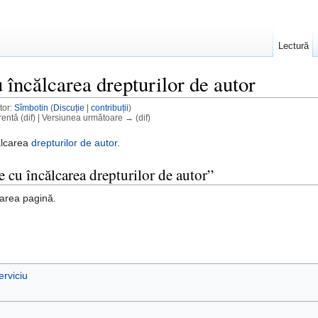
Lectură
 încălcarea drepturilor de autor
tor:
Sîmbotin
(
Discuție
|
contribuții
)
entă (dif) | Versiunea următoare → (dif)
ălcarea
drepturilor de autor
.
e cu încălcarea drepturilor de autor”
area pagină.
erviciu