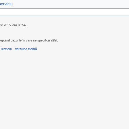
serviciu
rie 2015, ora 08:54.
eptând cazurile în care se specifică altfel.
Termeni
Versiune mobilă