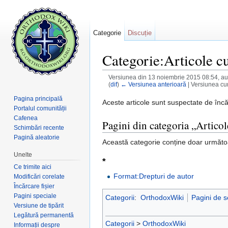
Categorie
Discuție
Categorie:Articole cu
Versiunea din 13 noiembrie 2015 08:54, au
(
dif
)
← Versiunea anterioară
| Versiunea cur
Salt la:
navigare
,
căutare
Pagina principală
Aceste articole sunt suspectate de înc
Portalul comunității
Cafenea
Pagini din categoria „Articol
Schimbări recente
Pagină aleatorie
Această categorie conține doar următo
Unelte
*
Ce trimite aici
Format:Drepturi de autor
Modificări corelate
Încărcare fișier
Pagini speciale
Categorii
:
OrthodoxWiki
Pagini de s
Versiune de tipărit
Legătură permanentă
Categorii
>
OrthodoxWiki
Informații despre