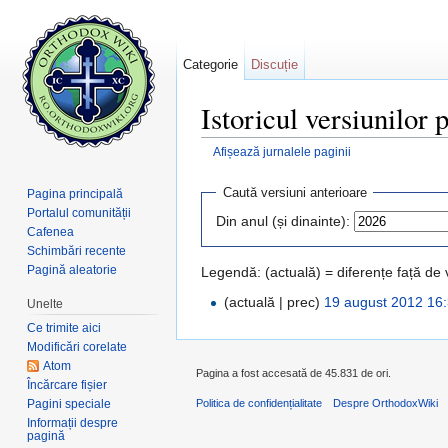
Categorie
Discuție
Istoricul versiunilor
Afișează jurnalele paginii
Salt la:
navigare
,
căutare
Caută versiuni anterioare
Pagina principală
Portalul comunității
Din anul (și dinainte):
Cafenea
Schimbări recente
Pagină aleatorie
Legendă: (actuală) = diferențe față de
(actuală | prec)
19 august 2012 16
Unelte
Ce trimite aici
Modificări corelate
Atom
Pagina a fost accesată de 45.831 de ori.
Încărcare fișier
Pagini speciale
Politica de confidențialitate
Despre OrthodoxWiki
Informații despre
pagină