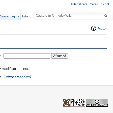
Autentificare
Cereți un cont
Căutare
Sursă pagină
Istoric
Ajutor
e
:
= modificare minoră
ă:
Categorie:Locuri
)