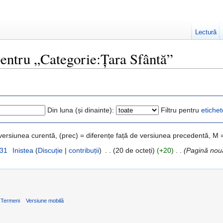
Lectură
 pentru „Categorie:Țara Sfântă”
Din luna (și dinainte):
Filtru pentru
etichet
 versiunea curentă, (prec) = diferențe față de versiunea precedentă, M 
:31
‎
Inistea
(
Discuție
|
contribuții
)
‎
. .
(20 de octeți)
(+20)
‎
. .
(Pagină nou
Termeni
Versiune mobilă