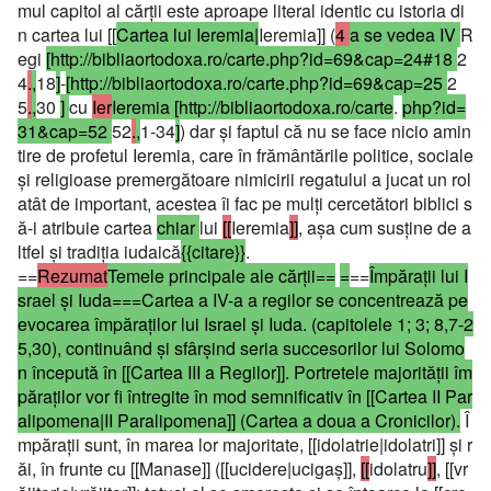
mul capitol al cărţii este aproape literal identic cu istoria di
n cartea lui [[
Cartea lui Ieremia|
Ieremia]] (
4
a se vedea IV
R
egi
[http://bibliaortodoxa.ro/carte.php?id=69&cap=24#18
2
4
.
,
18
]
-
[http://bibliaortodoxa.ro/carte.php?id=69&cap=25
2
5
.
,
30
]
cu
Ier
Ieremia [http://bibliaortodoxa.ro/carte
.
php?id=
31&cap=52
52
.
,
1-34
]
) dar şi faptul că nu se face nicio amin
tire de profetul Ieremia, care în frământările politice, sociale
şi religioase premergătoare nimicirii regatului a jucat un rol
atât de important, acestea îi fac pe mulţi cercetători biblici s
ă-i atribuie cartea
chiar
lui
[[
Ieremia
]]
, aşa cum susţine de a
ltfel şi tradiţia iudaică
{{citare}}
.
==
Rezumat
Temele principale ale cărţii==
=
==
Împăraţii lui I
srael şi Iuda===
Cartea a IV-a a regilor se concentrează pe
evocarea împăraţilor lui Israel şi Iuda. (capitolele 1; 3; 8,7-2
5,30), continuând şi sfârşind seria succesorilor lui Solomo
n începută în [[Cartea III a Regilor]]. Portretele majorităţii îm
păraţilor vor fi întregite în mod semnificativ în [[Cartea II Par
alipomena|II Paralipomena]] (Cartea a doua a Cronicilor).
Î
mpăraţii sunt, în marea lor majoritate, [[idolatrie|idolatri]] şi r
ăi, în frunte cu [[Manase]] ([[ucidere|ucigaş]],
[[
idolatru
]]
, [[vr