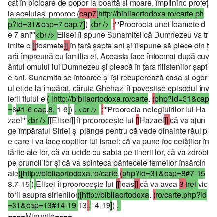
cat în picioare de popor la poartă şi moare, împlinind profeţ
ia aceluiaşi prooroc (
cap7
[http://bibliaortodoxa.ro/carte.ph
p?id=31&cap=7 cap.7]
)
<br />
:
'''Proorocia unei foamete d
e 7 ani'''
<br />
Elisei îi spune Sunamitei că Dumnezeu va tr
imite o
[[
foamete
]]
în ţară şapte ani şi îi spune să plece din ţ
ară împreună cu familia ei. Aceasta face întocmai după cuv
ântul omului lui Dumnezeu şi pleacă în ţara filistenilor şapt
e ani. Sunamita se întoarce şi îşi recuperează casa şi ogor
ul ei de la împărat, căruia Ghehazi îi povestise episodul înv
ierii fiului ei
( [http://bibliaortodoxa.ro/carte
.
(
php?id=31&cap
=
8
#1-6 cap
.
8,
1-6
]
)
. <br />
:
'''Proorocia nelegiuirilor lui Ha
zael'''
<br />
[[Elisei]] îi prooroceşte lui
[[
Hazael
]]
că va ajun
ge împăratul Siriei şi plânge pentru că vede dinainte răul p
e care-l va face copiilor lui Israel: că va pune foc cetăţilor în
tărite ale lor, că va ucide cu sabia pe tinerii lor, că va zdrobi
pe pruncii lor şi că va spinteca pântecele femeilor însărcin
ate
([http://bibliaortodoxa.ro/carte
.
(
php?id=31&cap=8#7-15
8.7-15
]
)
.
Elisei îi prooroceşte lui
[[
Ioas
]]
că va avea
3
trei
vic
torii asupra sirienilor
([http://bibliaortodoxa
.
(
ro/carte.php?id
=31&cap=13#14-19
13
.
,
14-19
]
)
.
====Minunile====