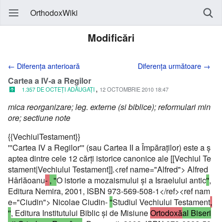
OrthodoxWiki
Modificări
← Diferența anterioară
Diferența următoare →
Cartea a IV-a a Regilor
,
1.357 DE OCTEȚI ADĂUGAȚI
12 OCTOMBRIE 2010 18:47
mica reorganizare; leg. externe (si biblice); reformulari min
ore; sectiune note
{{VechiulTestament}}
'''Cartea IV a Regilor''' (sau Cartea II a Împăraţilor) este a ş
aptea dintre cele 12 cărţi istorice canonice ale [[Vechiul Te
stament|Vechiului Testament]].<ref name="Alfred"> Alfred
Hârlăoanu
-
, ''
O istorie a mozaismului şi a Israelului antic
''
,
Editura Nemira, 2001, ISBN 973-569-508-1</ref><ref nam
e="Ciudin"> Nicolae Ciudin-
''
Studiul Vechiului Testament
,
''
, Editura Institutului Biblic şi de Misiune
Ortodoxă
al Biseri