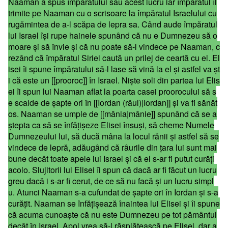
Naaman a spus împăratului său acest lucru iar împăratul îl
trimite pe Naaman cu o scrisoare la împăratul Israelului cu
rugămintea de a-l scăpa de lepra sa. Când aude împăratul
lui Israel îşi rupe hainele spunând că nu e Dumnezeu să o
moare şi să învie şi că nu poate să-l vindece pe Naaman, c
rezând că împăratul Siriei caută un prilej de ceartă cu el. El
isei îi spune împăratului să-l lase să vină la el şi astfel va şt
i că este un [[prooroc]] în Israel. Nişte soli din partea lui Elis
ei îi spun lui Naaman aflat la poarta casei proorocului să s
e scalde de şapte ori în [[Iordan (râul)|Iordan]] şi va fi sănăt
os. Naaman se umple de [[mânia|mânie]] spunând că se a
ştepta ca să se înfăţişeze Elisei însuşi, să cheme Numele
Dumnezeului lui, să ducă mâna la locul rănii şi astfel să se
vindece de lepră, adăugând că râurile din ţara lui sunt mai
bune decât toate apele lui Israel şi că el s-ar fi putut curăţi
acolo. Slujitorii lui Elisei îi spun că dacă ar fi făcut un lucru
greu dacă i s-ar fi cerut, de ce să nu facă şi un lucru simpl
u. Atunci Naaman s-a cufundat de şapte ori în Iordan şi s-a
curăţit. Naaman se înfăţişează înaintea lui Elisei şi îi spune
că acuma cunoaşte că nu este Dumnezeu pe tot pământul
decât în Israel. Apoi vrea să-l răsplătească pe Elisei, dar a