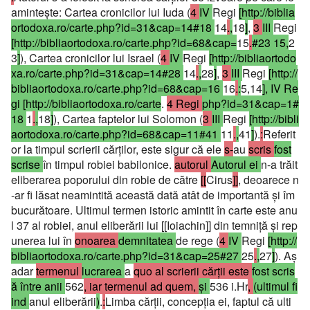
aminteşte: Cartea cronicilor lui Iuda (
4
IV
Regi
[http://biblia
ortodoxa.ro/carte.php?id=31&cap=14#18
14
.
,
18
]
,
3
III
Regi
[http://bibliaortodoxa.ro/carte.php?id=68&cap=
15
.
#23 15,
2
3
]
), Cartea cronicilor lui Israel (
4
IV
Regi
[http://bibliaortodo
xa.ro/carte.php?id=31&cap=14#28
14
.
,
28
]
,
3
III
Regi
[http://
bibliaortodoxa.ro/carte.php?id=68&cap=16
16
.
:
5,14
], IV Re
gi [http://bibliaortodoxa.ro/carte
.
4 Regi
php?id=31&cap=1#
18
1
.
,
18
]
), Cartea faptelor lui Solomon (
3
III
Regi
[http://bibli
aortodoxa.ro/carte.php?id=68&cap=11#41
11
.
,
41
]
).
:
Referit
or la timpul scrierii cărţilor, este sigur că ele
s-
au
scris
fost
scrise
în timpul robiei babilonice.
autorul
Autorul ei
n-a trăit
eliberarea poporului din robie de către
[[
Cirus
]]
, deoarece n
-ar fi lăsat neamintită această dată atât de importantă şi îm
bucurătoare. Ultimul termen istoric amintit în carte este anu
l 37 al robiei, anul eliberării lui [[Ioiachin]] din temniţă şi rep
unerea lui în
onoarea
demnitatea
de rege (
4
IV
Regi
[http://
bibliaortodoxa.ro/carte.php?id=31&cap=25#27
25
.
,
27
]
). Aş
adar
termenul
lucrarea
a
quo al scrierii cărţii este
fost scris
ă între anii
562
, iar termenul ad quem,
şi
536 i.Hr
,
(ultimul fi
ind
anul eliberării
)
.
:
Limba cărţii, concepţia ei, faptul că ulti