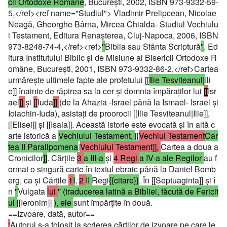
cii Ortodoxe Române
, Bucureşti, 2002, ISBN 973-9332-59-
5,</ref><ref name="Studiul"> Vladimir Prelipcean, Nicolae
Neagă, Gheorghe Bârna, Mircea Chialda- Studiul Vechiulu
i Testament, Editura Renaşterea, Cluj-Napoca, 2006, ISBN
973-8248-74-4,</ref><ref>
''
Biblia sau Sfânta Scriptură
''
, Ed
itura Institutului Biblic şi de Misiune al Bisericii Ortodoxe R
omâne, Bucureşti, 2001, ISBN 973-9332-86-2,</ref>Cartea
urmăreşte ultimele fapte ale profetului [[
Ilie Tesviteanul|
Ili
e]] înainte de răpirea sa la cer şi domnia împăraţilor lui
[[
Isr
ael
]]
şi
[[
Iuda
]]
(de la Ahazia -Israel până la Ismael- Israel şi
Ioiachin-Iuda), asistaţi de proorocii [[Ilie Tesviteanul|Ilie]],
[[Elisei]] şi [[Isaia]]. Această istorie este evocată şi în altă c
arte istorică a
Vechiului Testament,
[[
Vechiul Testament
Car
tea II Paralipomena
|
Vechiului Testament]],
Cartea a doua a
Cronicilor
]]
. Cărţile
3
a III-a
şi
4 Regi
a IV-a ale Regilor
au f
ormat o singură carte în textul ebraic până la Daniel Bomb
erg, ca şi Cărţile
1
I
,
2
II
Regi
{{citare}}
. În [[Septuaginta]] şi î
n
''
Vulgata
lui
'' (traducerea latină a Bibliei, făcută de Fericit
ul
[[Ieronim]]
), ele
sunt împărţite în două.
==Izvoare, dată, autor==
:
Autorul s-a folosit la scrierea cărţilor de izvoare pe care le