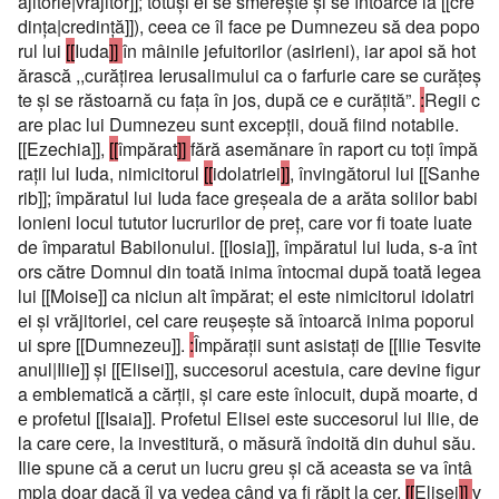
ăjitorie|vrăjitor]]; totuşi el se smereşte şi se întoarce la [[cre
dinţa|credinţă]]), ceea ce îl face pe Dumnezeu să dea popo
rul lui
[[
Iuda
]]
în mâinile jefuitorilor (asirieni), iar apoi să hot
ărască ,,curăţirea Ierusalimului ca o farfurie care se curăţeş
te şi se răstoarnă cu faţa în jos, după ce e curăţită”.
:
Regii c
are plac lui Dumnezeu sunt excepţii, două fiind notabile.
[[Ezechia]],
[[
împărat
]]
fără asemănare în raport cu toţi împă
raţii lui Iuda, nimicitorul
[[
idolatriei
]]
, învingătorul lui [[Sanhe
rib]]; împăratul lui Iuda face greşeala de a arăta solilor babi
lonieni locul tututor lucrurilor de preţ, care vor fi toate luate
de împaratul Babilonului. [[Iosia]], împăratul lui Iuda, s-a înt
ors către Domnul din toată inima întocmai după toată legea
lui [[Moise]] ca niciun alt împărat; el este nimicitorul idolatri
ei şi vrăjitoriei, cel care reuşeşte să întoarcă inima poporul
ui spre [[Dumnezeu]].
:
Împăraţii sunt asistaţi de [[Ilie Tesvite
anul|Ilie]] şi [[Elisei]], succesorul acestuia, care devine figur
a emblematică a cărţii, şi care este înlocuit, după moarte, d
e profetul [[Isaia]]. Profetul Elisei este succesorul lui Ilie, de
la care cere, la investitură, o măsură îndoită din duhul său.
Ilie spune că a cerut un lucru greu şi că aceasta se va întâ
mpla doar dacă îl va vedea când va fi răpit la cer.
[[
Elisei
]]
v