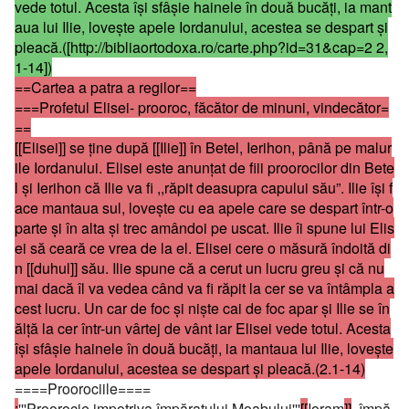
vede totul. Acesta îşi sfâşie hainele în două bucăţi, ia mant
aua lui Ilie, loveşte apele Iordanului, acestea se despart şi
pleacă.([http://bibliaortodoxa.ro/carte.php?id=31&cap=2 2,
1-14])
==Cartea a patra a regilor==
===Profetul Elisei- prooroc, făcător de minuni, vindecător=
==
[[Elisei]] se ţine după [[Ilie]] în Betel, Ierihon, până pe malur
ile Iordanului. Elisei este anunţat de fiii proorocilor din Bete
l şi Ierihon că Ilie va fi ,,răpit deasupra capului său”. Ilie îşi f
ace mantaua sul, loveşte cu ea apele care se despart într-o
parte şi în alta şi trec amândoi pe uscat. Ilie îi spune lui Elis
ei să ceară ce vrea de la el. Elisei cere o măsură îndoită di
n [[duhul]] său. Ilie spune că a cerut un lucru greu şi că nu
mai dacă îl va vedea când va fi răpit la cer se va întâmpla a
cest lucru. Un car de foc şi nişte cai de foc apar şi Ilie se în
ălţă la cer într-un vârtej de vânt iar Elisei vede totul. Acesta
îşi sfâşie hainele în două bucăţi, ia mantaua lui Ilie, loveşte
apele Iordanului, acestea se despart şi pleacă.(2.1-14)
====Proorociile====
:
'''Proorocie impotriva împăratului Moabului'''
[[
Ioram
]]
, împă