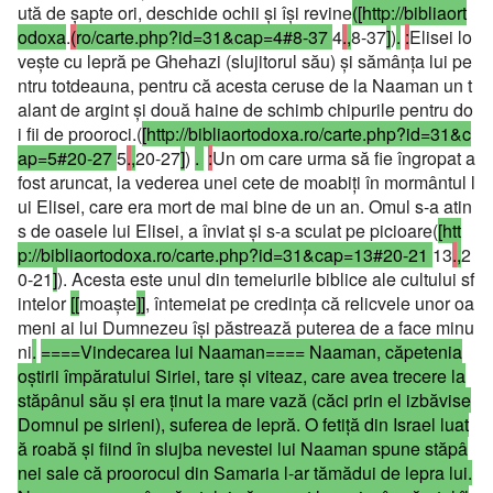
ută de şapte ori, deschide ochii şi îşi revine
([http://bibliaort
odoxa
.
(
ro/carte.php?id=31&cap=4#8-37
4
.
,
8-37
]
)
.
:
Elisei lo
veşte cu lepră pe Ghehazi (slujitorul său) şi sămânţa lui pe
ntru totdeauna, pentru că acesta ceruse de la Naaman un t
alant de argint şi două haine de schimb chipurile pentru do
i fii de prooroci.(
[http://bibliaortodoxa.ro/carte.php?id=31&c
ap=5#20-27
5
.
,
20-27
]
)
.
:
Un om care urma să fie îngropat a
fost aruncat, la vederea unei cete de moabiţi în mormântul l
ui Elisei, care era mort de mai bine de un an. Omul s-a atin
s de oasele lui Elisei, a înviat şi s-a sculat pe picioare(
[htt
p://bibliaortodoxa.ro/carte.php?id=31&cap=13#20-21
13
.
,
2
0-21
]
). Acesta este unul din temeiurile biblice ale cultului sf
intelor
[[
moaşte
]]
, întemeiat pe credinţa că relicvele unor oa
meni ai lui Dumnezeu îşi păstrează puterea de a face minu
ni
.
====Vindecarea lui Naaman====
Naaman, căpetenia
oştirii împăratului Siriei, tare şi viteaz, care avea trecere la
stăpânul său şi era ţinut la mare vază (căci prin el izbăvise
Domnul pe sirieni), suferea de lepră. O fetiţă din Israel luat
ă roabă şi fiind în slujba nevestei lui Naaman spune stăpâ
nei sale că proorocul din Samaria l-ar tămădui de lepra lui.