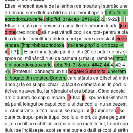
Elisei vindecă apele de la Ierihon de moarte şi sterpăciune
aruncând sare dintr-un blid nou la izvorul apelor
([http://bibli
aortodoxa.ro/carte
.
(
php?id=31&cap=2#19-22
2
.
,
19-22
]
)
.
:
Elisei o ajută pe o nevastă a unui fiu de prooroc foarte
[[cre
dinţa|
credincios
]]
să nu-şi vândă copiii ca robi- pentru a plă
ti o datorie- înmulţind untdelemnul pe care aceasta îl
vinde
vindea ([http://bibliaortodoxa
.
(
ro/carte.php?id=31&cap=4
4
.
,
1-7
]
)
.
Elisei înmulţeşte pâinile: din 20 de pâini de orz şi
spice noi mănâncă 100 de oameni şi mai şi rămâne
([http://
bibliaortodoxa.ro/carte
.
(
php?id=31&cap=4#42-44
4
.
,
42-4
4
]
)
.
:
Profetul îi dăruieşte un fiu
bogatei Sunamitei
unei fem
ei bogate din cetatea Şunem,
care stăruia ca Elisei să măn
ânce şi la ea şi apoi chiar i-a făcut o cameră sus, în pod- c
ăci ea nu avea fiu, iar bărbatul ei era bătrân. Când acesta
are o durere de cap şi moare,
[[
Elisei
]]
îi spune lui Ghehazi
să pună toiagul pe capul copilului dar copilul nu se trezeşt
e. Atunci vine la faţa locului, se roagă lui
[[
Dumnezeu
]]
se
pune cu trupul peste trupul copilului mort, cu gura pe gura l
ui, cu ochii pe ochii lui, cu mâinile pe mâinile lui, trupul cop
ilului se încălzeşte, apoi se mai pune o dată şi copilul străn