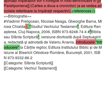
ajorităţii împăraţilor vor fi întregite în mod semnificativ în [[II
Paralipomena]] (Cartea a doua a cronicilor) (a se vedea art
icolele referitoare la împăraţii respectivi).
<references />
==Bibliografie==
#Vladimir Prelipcean, Nicolae Neaga, Gheorghe Barna, Mi
rcea Chialda
-
, ''
Studiul Vechiului Testament
''
, Editura Ren
aşterea, Cluj-Napoca, 2006, ISBN 973-8248-74-4 #
''
Biblia
sau Sfânta Scriptură
''
, versiune diortosită după Septuagint
a, redactată şi adnotată de Valeriu Anania,
introducere
"Intr
oducere"
la Cărţile regilor, Editura Institutului Biblic şi de M
isiune al Bisericii Ortodoxe Române, Bucureşti, 2001, ISB
N 973-9332-86-2
[[Categorie: Sfânta Scriptură]]
[[Categorie: Vechiul Testament]]