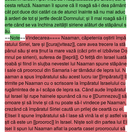
cesta refuză. Naaman îi spune că îl roagă să-i dea pământ
cât pot duce doi catâri ca de atunci înainte să nu mai aduc
ă arderi de tot şi jertfe decât Domnului; şi îl mai roagă să-l i
erte când se va închina zeităţii siriene alături de stăpânul s
ău
.
==
Note
==
Vindecarea====
Naaman, căpetenia oştirii împă
ratului Siriei, tare şi [[curaj|viteaz]], care avea trecere la stă
pânul său şi era ţinut la mare vază (căci prin el izbăvise Do
mnul pe sirieni), suferea de [[lepră]]. O fetiţă din Israel luată
roabă şi fiind în slujba nevestei lui Naaman spune stăpâne
i sale că proorocul din Samaria l-ar tămădui de lepra lui. N
aaman a spus împăratului său acest lucru iar [[împăratul]] îl
trimite pe Naaman cu o scrisoare la împăratul Israelului cu
rugămintea de a-l scăpa de lepra sa. Când aude împăratul
lui Israel îşi rupe hainele spunând că nu e [[Dumnezeu]] să
omoare şi să învie şi că nu poate să-l vindece pe Naaman,
crezând că împăratul Siriei caută un prilej de ceartă cu el.
Elisei îi spune împăratului să-l lase să vină la el şi astfel va
şti că este un [[prooroc]] în Israel. Nişte soli din partea lui El
isei îi spun lui Naaman aflat la poarta casei proorocului să