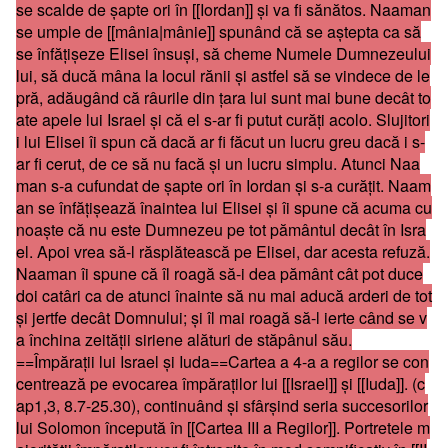
se scalde de şapte ori în [[Iordan]] şi va fi sănătos. Naaman
se umple de [[mânia|mânie]] spunând că se aştepta ca să
se înfăţişeze Elisei însuşi, să cheme Numele Dumnezeului
lui, să ducă mâna la locul rănii şi astfel să se vindece de le
pră, adăugând că râurile din ţara lui sunt mai bune decât to
ate apele lui Israel şi că el s-ar fi putut curăţi acolo. Slujitori
i lui Elisei îi spun că dacă ar fi făcut un lucru greu dacă i s-
ar fi cerut, de ce să nu facă şi un lucru simplu. Atunci Naa
man s-a cufundat de şapte ori în Iordan şi s-a curăţit. Naam
an se înfăţişează înaintea lui Elisei şi îi spune că acuma cu
noaşte că nu este Dumnezeu pe tot pământul decât în Isra
el. Apoi vrea să-l răsplătească pe Elisei, dar acesta refuză.
Naaman îi spune că îl roagă să-i dea pământ cât pot duce
doi catâri ca de atunci înainte să nu mai aducă arderi de tot
şi jertfe decât Domnului; şi îl mai roagă să-l ierte când se v
a închina zeităţii siriene alături de stăpânul său.
==Împăraţii lui Israel şi Iuda==
Cartea a 4-a a regilor se con
centrează pe evocarea împăraţilor lui [[Israel]] şi [[Iuda]]. (c
ap1,3, 8.7-25.30), continuând şi sfârşind seria succesorilor
lui Solomon începută în [[Cartea III a Regilor]]. Portretele m