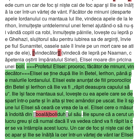
ede cum un car de foc şi nişte cai de foc apar şi Ilie se înălţ
ă la cer într-un vârtej de vânt. Făcător de minuni (desparte
apele Iordanului cu mantaua lui Ilie, vindeca apele de la Ie
rihon, înmulţeşte untdelemnul unei femei ajutând-o să nu-ş
i vândă copiii ca robi, înmulţeşte pâinile, loveşte cu lepră p
e Ghehazi, slujitorul său pentru iubirea sa de arginţi, învie
pe fiul Sunamitei, oasele sale îl învie pe un mort care se ati
nge de ele),
[[
vindecător
]]
(vindecă de lepră pe Naaman, c
ăpetenia oştirii împăratului Siriei), Elisei moare din pricina
unei
boli.
===Profetul Elisei: prooroc, făcător de minuni, vin
decător===
Elisei se ţine după Ilie în Betel, Ierihon, până p
e malurile Iordanului. Elisei este anunţat de fiii proorocilor
din Betel şi Ierihon că Ilie va fi ,,răpit deasupra capului să
u”. Ilie îşi face mantaua sul, loveşte cu ea apele care se de
spart într-o parte şi în alta şi trec amândoi pe uscat. Ilie îi sp
une lui Elisei să ceară ce vrea de la el. Elisei cere o măsur
ă îndoită din
[[
boală|boli
duh
]]
ul său
.
Ilie spune că a cerut un
lucru greu şi că numai dacă îl va vedea când va fi răpit la c
er se va întâmpla acest lucru. Un car de foc şi nişte cai de f
oc apar şi Ilie se înălţă la cer într-un vârtej de vânt iar Elisei