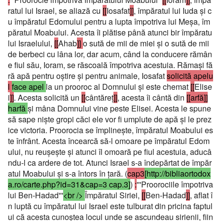
ratul lui Israel, se aliază cu
[[
Iosafat
]]
, împăratul lui Iuda şi c
u împăratul Edomului pentru a lupta împotriva lui Meşa, îm
păratul Moabului. Acesta îi plătise până atunci bir împăratu
lui Israelului,
[[
Ahab
]]
o sută de mii de miei şi o sută de mii
de berbeci cu lâna lor, dar acum, când la conducere rămân
e fiul său, Ioram, se răscoală împotriva acestuia. Rămaşi fă
ră apă pentru oştire şi pentru animale, Iosafat
solicită apelu
l
face apel
la un prooroc al Domnului şi este chemat
[[
Elise
i
]]
. Acesta solicită un
[[
cântăreţ
]]
, acesta îi cântă din
[[arfă]]
harfă
şi mâna Domnului vine peste Elisei. Acesta le spune
să sape nişte gropi căci ele vor fi umplute de apă şi le prez
ice victoria. Proorocia se împlineşte, împăratul Moabului es
te înfrânt. Acesta încearcă să-l omoare pe împăratul Edom
ului, nu reuşeşte şi atunci îl omoară pe fiul acestuia, aducâ
ndu-l ca ardere de tot. Atunci Israel s-a îndepărtat de împăr
atul Moabului şi s-a întors în ţară. (
cap3
[http://bibliaortodox
a.ro/carte.php?id=31&cap=3 cap.3]
)
:
'''Proorociile împotriva
lui Ben-Hadad'''
<br />
Împăratul Siriei,
[[
Ben-Hadad
]]
, aflat î
n luptă cu împăratul lui Israel este tulburat din pricina faptul
ui că acesta cunoştea locul unde se ascundeau sirienii, fiin