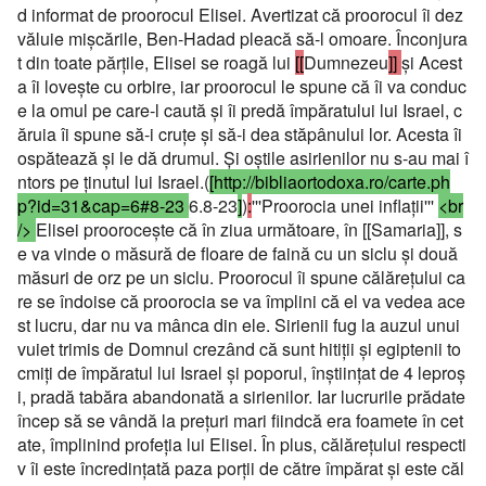
d informat de proorocul Elisei. Avertizat că proorocul îi dez
văluie mişcările, Ben-Hadad pleacă să-l omoare. Înconjura
t din toate părţile, Elisei se roagă lui
[[
Dumnezeu
]]
şi Acest
a îi loveşte cu orbire, iar proorocul le spune că îi va conduc
e la omul pe care-l caută şi îi predă împăratului lui Israel, c
ăruia îi spune să-i cruţe şi să-i dea stăpânului lor. Acesta îi
ospătează şi le dă drumul. Şi oştile asirienilor nu s-au mai î
ntors pe ţinutul lui Israel.(
[http://bibliaortodoxa.ro/carte.ph
p?id=31&cap=6#8-23
6.8-23
]
)
:
'''Proorocia unei inflaţii'''
<br
/>
Elisei prooroceşte că în ziua următoare, în [[Samaria]], s
e va vinde o măsură de floare de faină cu un siclu şi două
măsuri de orz pe un siclu. Proorocul îi spune călăreţului ca
re se îndoise că proorocia se va împlini că el va vedea ace
st lucru, dar nu va mânca din ele. Sirienii fug la auzul unui
vuiet trimis de Domnul crezând că sunt hitiţii şi egiptenii to
cmiţi de împăratul lui Israel şi poporul, înştiinţat de 4 leproş
i, pradă tabăra abandonată a sirienilor. Iar lucrurile prădate
încep să se vândă la preţuri mari fiindcă era foamete în cet
ate, împlinind profeţia lui Elisei. În plus, călăreţului respecti
v îi este încredinţată paza porţii de către împărat şi este căl