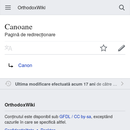
OrthodoxWiki
Canoane
Pagină de redirecționare
Redirecționare către:
Canon
de către
Inistea
.
Ultima modificare efectuată acum 17 ani
OrthodoxWiki
Conținutul este disponibil sub
GFDL / CC by-sa
, exceptând
cazurile în care se specifică altfel.
Confidențialitate
Desktop