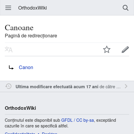
OrthodoxWiki
Canoane
Pagină de redirecționare
Redirecționare către:
Canon
de către
Inistea
.
Ultima modificare efectuată acum 17 ani
OrthodoxWiki
Conținutul este disponibil sub
GFDL / CC by-sa
, exceptând
cazurile în care se specifică altfel.
Confidențialitate
Desktop